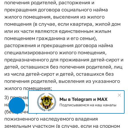
попечения родителей, расторжения и
прекращения договора социального найма
жилого помещения, выселения из жилого
помещения (в случае, если квартира, жилой дом
или их части являются единственным жилым
помещением гражданина и его семьи),
расторжения и прекращения договора найма
специализированного жилого помещения,
предназначенного для проживания детей-сирот и
детей, оставшихся без попечения родителей, лиц
из числа детей-сирот и детей, оставшихся без
попечения родителей, выселения из указанного
жилого помещения;
3) признания и сохранения права собственности
Мы в Telegram и MAX
на земельный участок, права постоянного
Подписываемся на наш каналы
(бессрочного) пользования, а также
пожизненного наследуемого владения
земельным участком (в случае, если на спорном