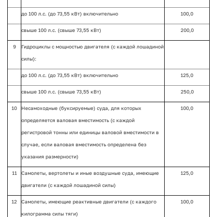
до 100 л.с. (до 73,55 кВт) включительно
100,0
свыше 100 л.с. (свыше 73,55 кВт)
200,0
9
Гидроциклы с мощностью двигателя (с каждой лошадиной
силы):
до 100 л.с. (до 73,55 кВт) включительно
125,0
свыше 100 л.с. (свыше 73,55 кВт)
250,0
10
Несамоходные (буксируемые) суда, для которых
100,0
определяется валовая вместимость (с каждой
регистровой тонны или единицы валовой вместимости в
случае, если валовая вместимость определена без
указания размерности)
11
Самолеты, вертолеты и иные воздушные суда, имеющие
125,0
двигатели (с каждой лошадиной силы)
12
Самолеты, имеющие реактивные двигатели (с каждого
100,0
килограмма силы тяги)