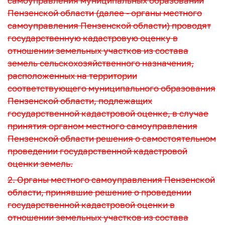
самоуправления муниципальных образований
Пензенской области (далее - органы местного
самоуправления Пензенской области) проводят
государственную кадастровую оценку в
отношении земельных участков из состава
земель сельскохозяйственного назначения,
расположенных на территории
соответствующего муниципального образования
Пензенской области, подлежащих
государственной кадастровой оценке, в случае
принятия органом местного самоуправления
Пензенской области решения о самостоятельном
проведении государственной кадастровой
оценки земель.
2. Органы местного самоуправления Пензенской
области, принявшие решение о проведении
государственной кадастровой оценки в
отношении земельных участков из состава