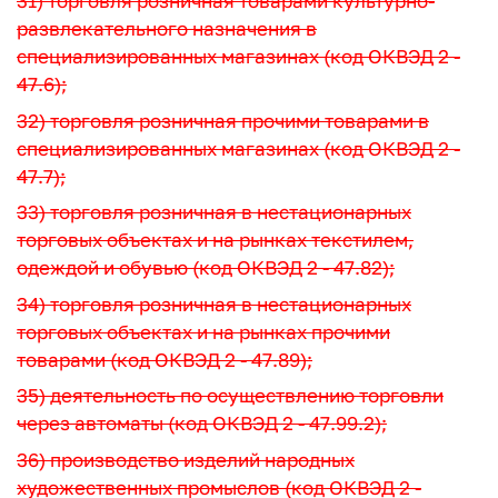
31) торговля розничная товарами культурно-
развлекательного назначения в
специализированных магазинах (код ОКВЭД 2 -
47.6);
32) торговля розничная прочими товарами в
специализированных магазинах (код ОКВЭД 2 -
47.7);
33) торговля розничная в нестационарных
торговых объектах и на рынках текстилем,
одеждой и обувью (код ОКВЭД 2 - 47.82);
34) торговля розничная в нестационарных
торговых объектах и на рынках прочими
товарами (код ОКВЭД 2 - 47.89);
35) деятельность по осуществлению торговли
через автоматы (код ОКВЭД 2 - 47.99.2);
36) производство изделий народных
художественных промыслов (код ОКВЭД 2 -