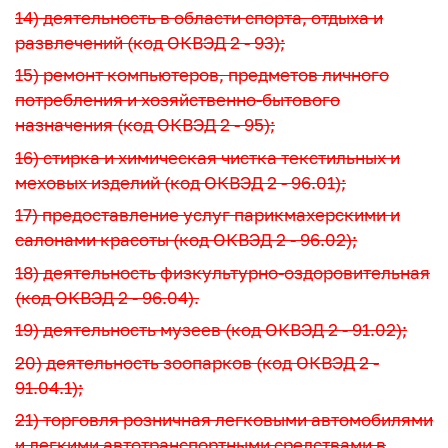
14) деятельность в области спорта, отдыха и
развлечений (код ОКВЭД 2 - 93);
15) ремонт компьютеров, предметов личного
потребления и хозяйственно-бытового
назначения (код ОКВЭД 2 - 95);
16) стирка и химическая чистка текстильных и
меховых изделий (код ОКВЭД 2 - 96.01);
17) предоставление услуг парикмахерскими и
салонами красоты (код ОКВЭД 2 - 96.02);
18) деятельность физкультурно-оздоровительная
(код ОКВЭД 2 - 96.04).
19) деятельность музеев (код ОКВЭД 2 - 91.02);
20) деятельность зоопарков (код ОКВЭД 2 -
91.04.1);
21) торговля розничная легковыми автомобилями
и легкими автотранспортными средствами в