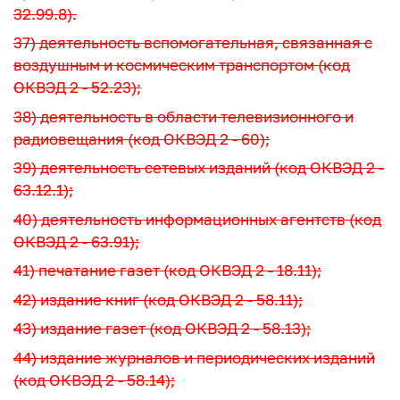
32.99.8).
37) деятельность вспомогательная, связанная с
воздушным и космическим транспортом (код
ОКВЭД 2 - 52.23);
38) деятельность в области телевизионного и
радиовещания (код ОКВЭД 2 - 60);
39) деятельность сетевых изданий (код ОКВЭД 2 -
63.12.1);
40) деятельность информационных агентств (код
ОКВЭД 2 - 63.91);
41) печатание газет (код ОКВЭД 2 - 18.11);
42) издание книг (код ОКВЭД 2 - 58.11);
43) издание газет (код ОКВЭД 2 - 58.13);
44) издание журналов и периодических изданий
(код ОКВЭД 2 - 58.14);