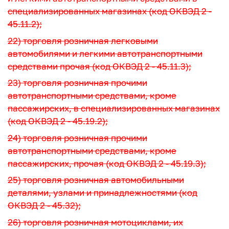
специализированных магазинах (код ОКВЭД 2 -
45.11.2);
22) торговля розничная легковыми
автомобилями и легкими автотранспортными
средствами прочая (код ОКВЭД 2 - 45.11.3);
23) торговля розничная прочими
автотранспортными средствами, кроме
пассажирских, в специализированных магазинах
(код ОКВЭД 2 - 45.19.2);
24) торговля розничная прочими
автотранспортными средствами, кроме
пассажирских, прочая (код ОКВЭД 2 - 45.19.3);
25) торговля розничная автомобильными
деталями, узлами и принадлежностями (код
ОКВЭД 2 - 45.32);
26) торговля розничная мотоциклами, их