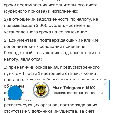
сроки предъявления исполнительного листа
(судебного приказа) к исполнению;
2) в отношении задолженности по налогу, не
превышающей 3 000 рублей, - истечение
установленного срока на ее взыскание.
2. Документами, подтверждающими наличие
дополнительных оснований признания
безнадежной к взысканию задолженности по
налогу, являются:
1) при наличии основания, предусмотренного
пунктом 1 части 1 настоящей статьи, - копия
постановления судебного пристава-исполнителя
об окончании исполнительного производства и о
Мы в Telegram и MAX
возвращении исполнительного документа, копия
Подписываемся на наш каналы
решения суда о взыскании, сведения
регистрирующих органов, подтверждающих
отсутствие у должника имущества, за счет