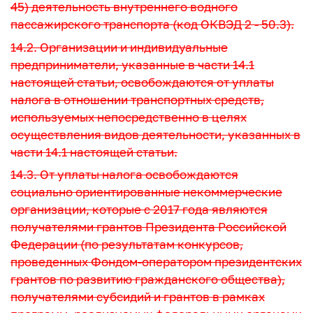
45) деятельность внутреннего водного
пассажирского транспорта (код ОКВЭД 2 - 50.3).
14.2. Организации и индивидуальные
предприниматели, указанные в части 14.1
настоящей статьи, освобождаются от уплаты
налога в отношении транспортных средств,
используемых непосредственно в целях
осуществления видов деятельности, указанных в
части 14.1 настоящей статьи.
14.3. От уплаты налога освобождаются
социально ориентированные некоммерческие
организации, которые с 2017 года являются
получателями грантов Президента Российской
Федерации (по результатам конкурсов,
проведенных Фондом-оператором президентских
грантов по развитию гражданского общества),
получателями субсидий и грантов в рамках