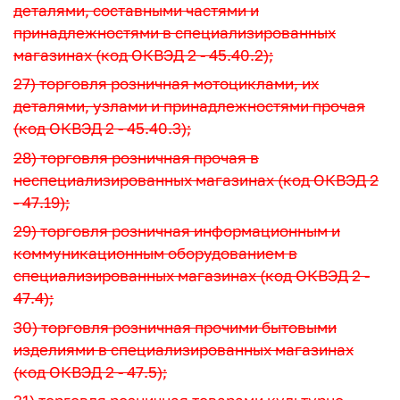
деталями, составными частями и
принадлежностями в специализированных
магазинах (код ОКВЭД 2 - 45.40.2);
27) торговля розничная мотоциклами, их
деталями, узлами и принадлежностями прочая
(код ОКВЭД 2 - 45.40.3);
28) торговля розничная прочая в
неспециализированных магазинах (код ОКВЭД 2
- 47.19);
29) торговля розничная информационным и
коммуникационным оборудованием в
специализированных магазинах (код ОКВЭД 2 -
47.4);
30) торговля розничная прочими бытовыми
изделиями в специализированных магазинах
(код ОКВЭД 2 - 47.5);