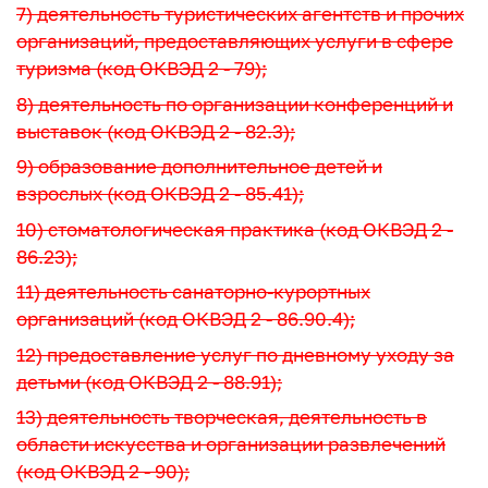
7) деятельность туристических агентств и прочих
организаций, предоставляющих услуги в сфере
туризма (код ОКВЭД 2 - 79);
8) деятельность по организации конференций и
выставок (код ОКВЭД 2 - 82.3);
9) образование дополнительное детей и
взрослых (код ОКВЭД 2 - 85.41);
10) стоматологическая практика (код ОКВЭД 2 -
86.23);
11) деятельность санаторно-курортных
организаций (код ОКВЭД 2 - 86.90.4);
12) предоставление услуг по дневному уходу за
детьми (код ОКВЭД 2 - 88.91);
13) деятельность творческая, деятельность в
области искусства и организации развлечений
(код ОКВЭД 2 - 90);