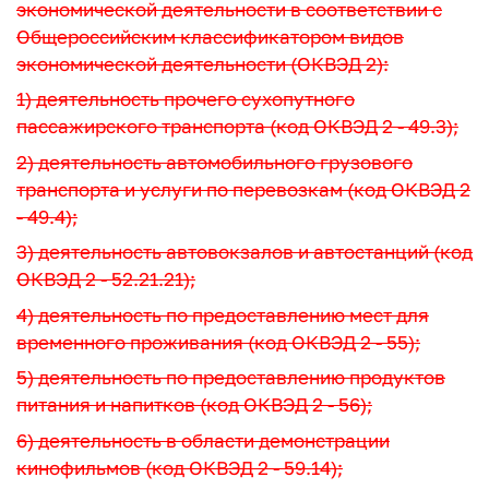
экономической деятельности в соответствии с
Общероссийским классификатором видов
экономической деятельности (ОКВЭД 2):
1) деятельность прочего сухопутного
пассажирского транспорта (код ОКВЭД 2 - 49.3);
2) деятельность автомобильного грузового
транспорта и услуги по перевозкам (код ОКВЭД 2
- 49.4);
3) деятельность автовокзалов и автостанций (код
ОКВЭД 2 - 52.21.21);
4) деятельность по предоставлению мест для
временного проживания (код ОКВЭД 2 - 55);
5) деятельность по предоставлению продуктов
питания и напитков (код ОКВЭД 2 - 56);
6) деятельность в области демонстрации
кинофильмов (код ОКВЭД 2 - 59.14);