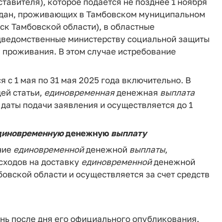
тавителя), которое подается не позднее 1 ноября
ждан, проживающих в Тамбовском муниципальном
ск Тамбовской области), в областные
дведомственные министерству социальной защиты
у проживания. В этом случае истребование
 с 1 мая по 31 мая 2025 года включительно. В
ей статьи,
единовременная
денежная
выплата
 даты подачи заявления и осуществляется до 1
диновременную
денежную
выплату
ние
единовременной
денежной
выплаты
,
сходов на доставку
единовременной
денежной
овской области и осуществляется за счет средств
нь после дня его официального опубликования.