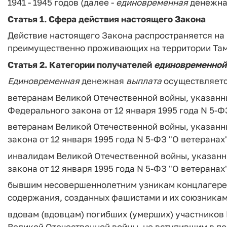
1941 - 1945 годов (далее -
единовременная
денежн
Статья 1.
Сфера действия настоящего Закона
Действие настоящего Закона распространяется на
преимущественно проживающих на территории Там
Статья 2.
Категории получателей
единовременной
Единовременная
денежная
выплата
осуществляетс
ветеранам Великой Отечественной войны, указанным 
Федерального закона от 12 января 1995 года N 5-Ф
ветеранам Великой Отечественной войны, указанны
закона от 12 января 1995 года N 5-ФЗ "О ветеранах"
инвалидам Великой Отечественной войны, указанным
закона от 12 января 1995 года N 5-ФЗ "О ветеранах"
бывшим несовершеннолетним узникам концлагерей,
содержания, созданных фашистами и их союзникам
вдовам (вдовцам) погибших (умерших) участников
Великой Отечественной войны, не вступившим в по