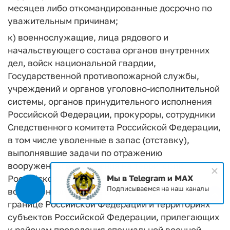
месяцев либо откомандированные досрочно по
уважительным причинам;
к) военнослужащие, лица рядового и
начальствующего состава органов внутренних
дел, войск национальной гвардии,
Государственной противопожарной службы,
учреждений и органов уголовно-исполнительной
системы, органов принудительного исполнения
Российской Федерации, прокуроры, сотрудники
Следственного комитета Российской Федерации,
в том числе уволенные в запас (отставку),
выполнявшие задачи по отражению
вооруженного вторжения на территорию
Российской Федерации, а также в ходе
Мы в Telegram и MAX
Подписываемся на наш каналы
вооруженной провокации на Государственной
границе Российской Федерации и территориях
субъектов Российской Федерации, прилегающих
к районам проведения специальной военной