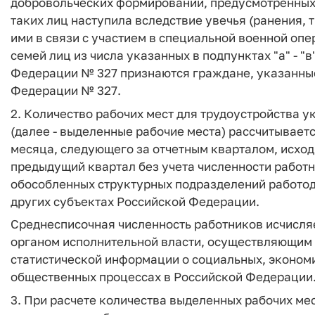
добровольческих формирований, предусмотренных 
таких лиц наступила вследствие увечья (ранения, 
ими в связи с участием в специальной военной оп
семей лиц из числа указанных в подпунктах "а" - "
Федерации № 327 признаются граждане, указанные
Федерации № 327.
2. Количество рабочих мест для трудоустройства у
(далее - выделенные рабочие места) рассчитывает
месяца, следующего за отчетным кварталом, исход
предыдущий квартал без учета численности работн
обособленных структурных подразделений работод
других субъектах Российской Федерации.
Среднесписочная численность работников исчисля
органом исполнительной власти, осуществляющи
статистической информации о социальных, экономи
общественных процессах в Российской Федерации
3. При расчете количества выделенных рабочих мес