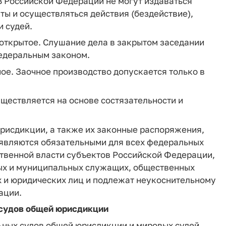
В Российской Федерации не могут издаваться
ы и осуществляться действия (бездействие),
 судей.
 открытое. Слушание дела в закрытом заседании
федеральным законом.
ное. Заочное производство допускается только в
уществляется на основе состязательности и
юрисдикции, а также их законные распоряжения,
 являются обязательными для всех федеральных
ственной власти субъектов Российской Федерации,
ных и муниципальных служащих, общественных
х и юридических лиц и подлежат неукоснительному
ации.
 судов общей юрисдикции
ьных судов общей юрисдикции и мировых судей