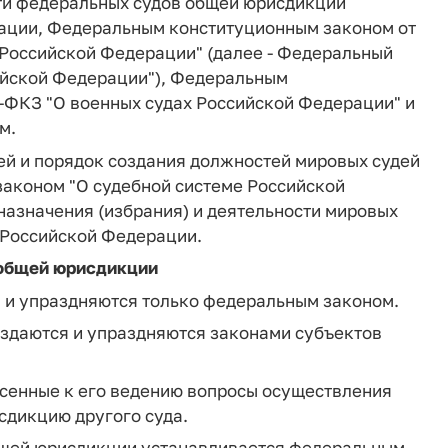
сти федеральных судов общей юрисдикции
ации, Федеральным конституционным законом от
е Российской Федерации" (далее - Федеральный
ийской Федерации"), Федеральным
1-ФКЗ "О военных судах Российской Федерации" и
м.
ей и порядок создания должностей мировых судей
аконом "О судебной системе Российской
назначения (избрания) и деятельности мировых
 Российской Федерации.
 общей юрисдикции
 и упраздняются только федеральным законом.
оздаются и упраздняются законами субъектов
несенные к его ведению вопросы осуществления
сдикцию другого суда.
общей юрисдикции устанавливается федеральным