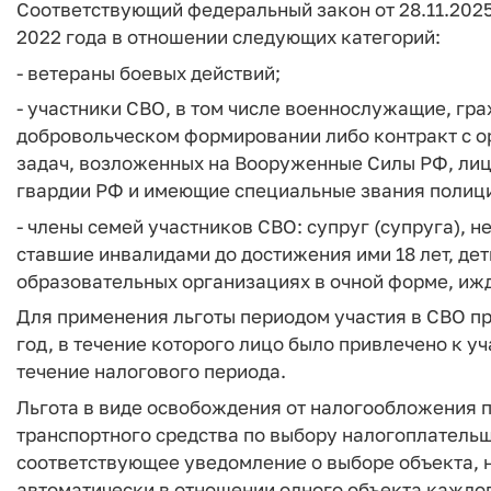
Соответствующий федеральный закон от 28.11.2025
2022 года в отношении следующих категорий:
- ветераны боевых действий;
- участники СВО, в том числе военнослужащие, гр
добровольческом формировании либо контракт с 
задач, возложенных на Вооруженные Силы РФ, лиц
гвардии РФ и имеющие специальные звания полиции
- члены семей участников СВО: супруг (супруга), н
ставшие инвалидами до достижения ими 18 лет, дети
образовательных организациях в очной форме, иж
Для применения льготы периодом участия в СВО пр
год, в течение которого лицо было привлечено к уч
течение налогового периода.
Льгота в виде освобождения от налогообложения 
транспортного средства по выбору налогоплательщ
соответствующее уведомление о выборе объекта, н
автоматически в отношении одного объекта каждог