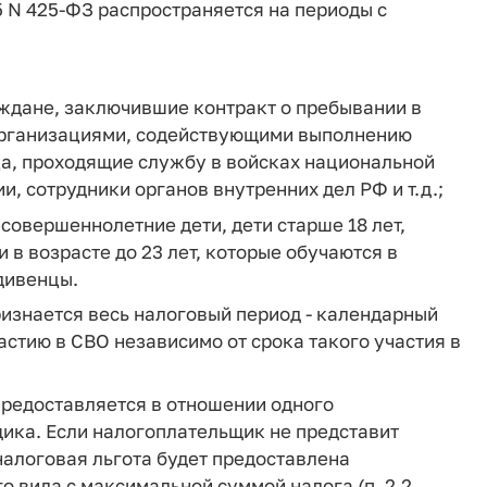
 N 425-ФЗ распространяется на периоды с
аждане, заключившие контракт о пребывании в
организациями, содействующими выполнению
а, проходящие службу в войсках национальной
, сотрудники органов внутренних дел РФ и т.д.;
есовершеннолетние дети, дети старше 18 лет,
 в возрасте до 23 лет, которые обучаются в
дивенцы.
изнается весь налоговый период - календарный
астию в СВО независимо от срока такого участия в
предоставляется в отношении одного
ика. Если налогоплательщик не представит
алоговая льгота будет предоставлена
о вида с максимальной суммой налога (п. 2.2