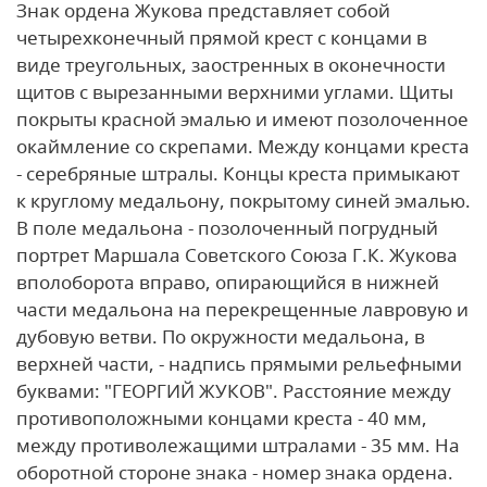
Знак ордена Жукова представляет собой
четырехконечный прямой крест с концами в
виде треугольных, заостренных в оконечности
щитов с вырезанными верхними углами. Щиты
покрыты красной эмалью и имеют позолоченное
окаймление со скрепами.
Между концами креста
- серебряные штралы.
Концы креста примыкают
к круглому медальону, покрытому синей эмалью.
В поле медальона - позолоченный погрудный
портрет Маршала Советского Союза Г.К. Жукова
вполоборота вправо, опирающийся в нижней
части медальона на перекрещенные лавровую и
дубовую ветви.
По окружности медальона, в
верхней части, - надпись прямыми рельефными
буквами: "ГЕОРГИЙ ЖУКОВ".
Расстояние между
противоположными концами креста - 40 мм,
между противолежащими штралами - 35 мм. На
оборотной стороне знака - номер знака ордена.