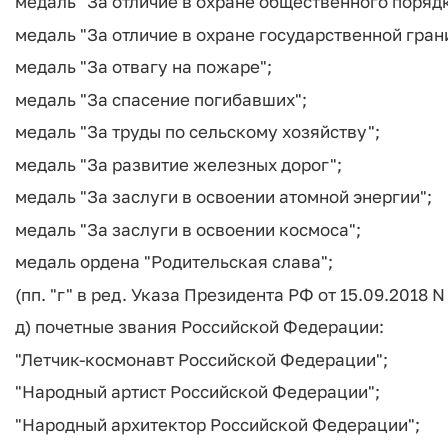
медаль "За отличие в охране общественного порядк
медаль "За отличие в охране государственной гран
медаль "За отвагу на пожаре";
медаль "За спасение погибавших";
медаль "За труды по сельскому хозяйству";
медаль "За развитие железных дорог";
медаль "За заслуги в освоении атомной энергии";
медаль "За заслуги в освоении космоса";
медаль ордена "Родительская слава";
(пп. "г" в ред. Указа Президента РФ от 15.09.2018 N
д) почетные звания Российской Федерации:
"Летчик-космонавт Российской Федерации";
"Народный артист Российской Федерации";
"Народный архитектор Российской Федерации";