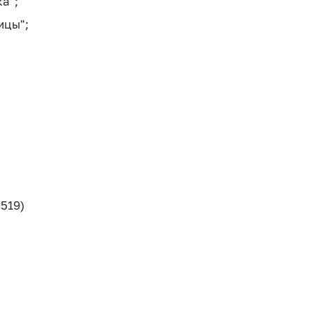
а";
ицы";
 519)