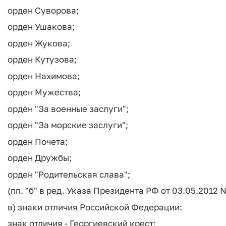
орден Суворова;
орден Ушакова;
орден Жукова;
орден Кутузова;
орден Нахимова;
орден Мужества;
орден "За военные заслуги";
орден "За морские заслуги";
орден Почета;
орден Дружбы;
орден "Родительская слава";
(пп. "б" в ред. Указа Президента РФ от 03.05.2012 N
в) знаки отличия Российской Федерации:
знак отличия - Георгиевский крест;