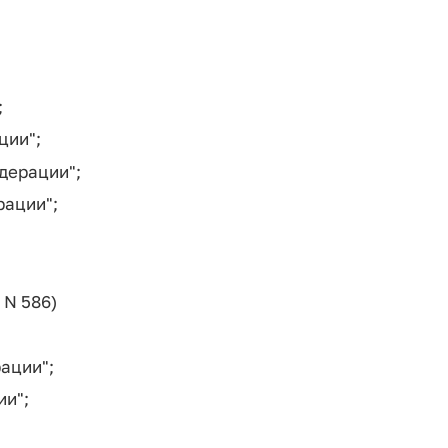
;
ции";
дерации";
рации";
 N 586)
ации";
ии";