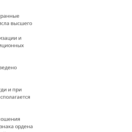
транные
исла высшего
изации и
лиционных
ведено
уди и при
сполагается
 ношения
знака ордена