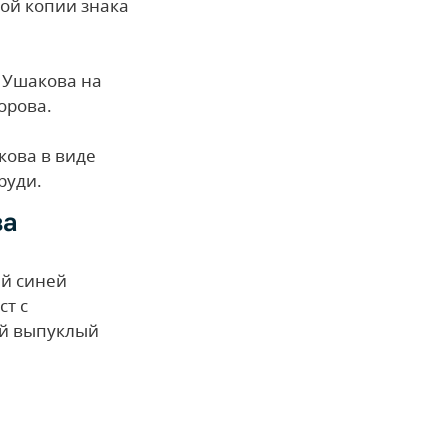
ой копии знака
 Ушакова на
орова.
кова в виде
руди.
ва
ый синей
т с
ий выпуклый