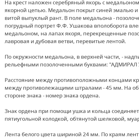
На крест наложен серебряный якорь с медальоно
якорной цепью. Медальон покрыт синей эмалью и
витой выпуклый рант. В поле медальона - позоло
погрудный портрет Ф.Ф. Ушакова вполоборота вле
медальоном, на лапах якоря, перекрещенные по
лавровая и дубовая ветви, перевитые лентой.
По окружности медальона, в верхней части, - над
рельефными позолоченными буквами: "АДМИРАЛ
Расстояние между противоположными концами кре
между противолежащими штралами - 45 мм. На о
стороне знака - номер знака ордена.
Знак ордена при помощи ушка и кольца соединяет
пятиугольной колодкой, обтянутой шелковой, муа
Лента белого цвета шириной 24 мм. По краям лент