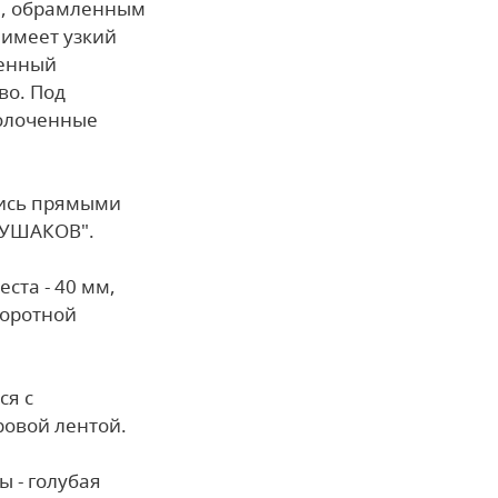
м, обрамленным
 имеет узкий
ченный
во. Под
золоченные
пись прямыми
 УШАКОВ".
ста - 40 мм,
боротной
ся с
ровой лентой.
ы - голубая