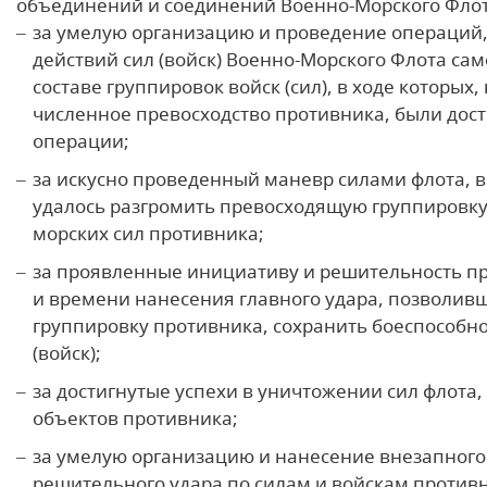
объединений и соединений Военно-Морского Флот
за умелую организацию и проведение операций
действий сил (войск) Военно-Морского Флота сам
составе группировок войск (сил), в ходе которых,
численное превосходство противника, были дос
операции;
за искусно проведенный маневр силами флота, в
удалось разгромить превосходящую группировку
морских сил противника;
за проявленные инициативу и решительность пр
и времени нанесения главного удара, позволив
группировку противника, сохранить боеспособно
(войск);
за достигнутые успехи в уничтожении сил флота,
объектов противника;
за умелую организацию и нанесение внезапного
решительного удара по силам и войскам против