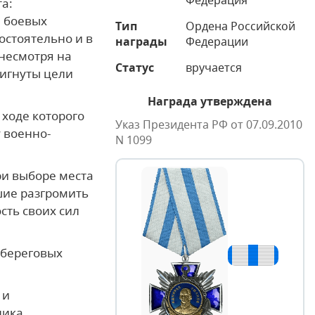
Федерация
а:
, боевых
Тип
Ордена Российской
остоятельно и в
награды
Федерации
 несмотря на
Статус
вручается
тигнуты цели
Награда утверждена
 ходе которого
Указ Президента РФ от 07.09.2010
 военно-
N 1099
и выборе места
шие разгромить
сть своих сил
 береговых
 и
ника,