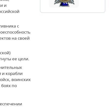
и и
оссийской
тивника с
боеспособность
ектов на своей
ской)
гнуты ее цели.
ючительных
и и корабли
ойск, воинских
 боях по
беспечении