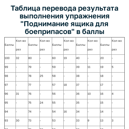
Таблица перевода результата
выполнения упражнения
"Поднимание ящика для
боеприпасов" в баллы
Кол-во
Кол-во
Кол-во
Кол-во
Кол-во
Баллы
Баллы
Баллы
Баллы
Баллы
раз
раз
раз
раз
раз
100
32
80
-
60
19
40
-
20
-
99
-
79
-
59
-
39
11
19
5
98
-
78
25
58
-
38
-
18
-
97
-
77
-
57
18
37
-
17
-
96
31
76
-
56
-
36
10
16
4
95
-
75
24
55
-
35
-
15
-
94
-
74
-
54
16
34
-
14
-
93
30
73
-
53
-
33
9
13
3