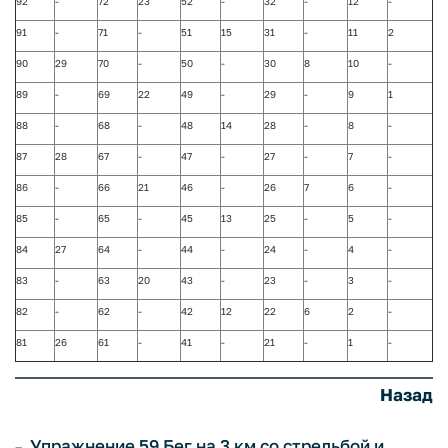
92
-
72
23
52
-
32
-
12
-
91
-
71
-
51
15
31
-
11
2
90
29
70
-
50
-
30
8
10
-
89
-
69
22
49
-
29
-
9
1
88
-
68
-
48
14
28
-
8
-
87
28
67
-
47
-
27
-
7
-
86
-
66
21
46
-
26
7
6
-
85
-
65
-
45
13
25
-
5
-
84
27
64
-
44
-
24
-
4
-
83
-
63
20
43
-
23
-
3
-
82
-
62
-
42
12
22
6
2
-
81
26
61
-
41
-
21
-
1
-
Назад
Упражнение 59 Бег на 3 км со стрельбой и