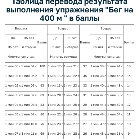
Таблица перевода результата
выполнения упражнения "Бег на
400 м " в баллы
Возраст
Возраст
Возраст
До
35 лет
До
35 лет
До
35 лет
Баллы
Баллы
Баллы
35 лет
и старше
35 лет
и старше
35 лет
и старше
Минуты, секунды
Минуты, секунды
Минуты, секунды
1 мин 00 с
1 мин 04 с
100
1 мин 17 с
1 мин 21 с
37
1 мин 36 с
1 мин 44 с
16
1 мин 01 с
1 мин 05 с
97
1 мин 18 с
1 мин 22 с
35
1 мин 38 с
1 мин 46 с
15
1 мин 02 с
1 мин 06 с
93
1 мин 19 с
1 мин 23 с
33
1 мин 40 с
1 мин 48 с
14
1 мин 03 с
1 мин 07 с
89
1 мин 20 с
1 мин 24 с
31
1 мин 42 с
1 мин 50 с
13
1 мин 04 с
1 мин 08 с
83
1 мин 21 с
1 мин 25 с
29
1 мин 44 с
1 мин 52 с
12
1 мин 05 с
1 мин 09 с
80
1 мин 22 с
1 мин 26 с
28
1 мин 46 с
1 мин 54 с
11
1 мин 06 с
1 мин 10 с
76
1 мин 23 с
1 мин 27 с
27
1 мин 47 с
1 мин 56 с
10
1 мин 07 с
1 мин 11 с
69
1 мин 24 с
1 мин 28 с
26
1 мин 48 с
1 мин 58 с
9