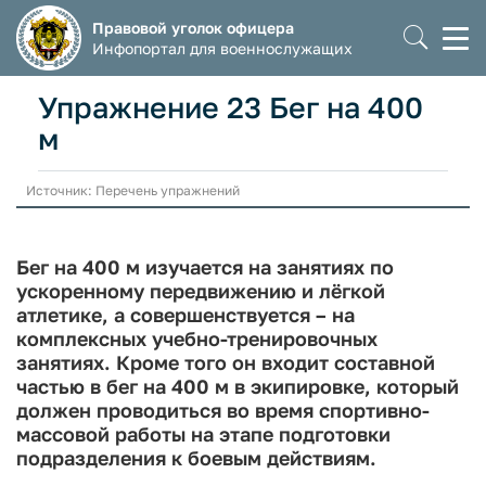
Правовой уголок офицера
Моб
Инфопортал для военнослужащих
мен
Упражнение 23 Бег на 400
м
Источник: Перечень упражнений
Бег на 400 м изучается на занятиях по
ускоренному передвижению и лёгкой
атлетике, а совершенствуется – на
комплексных учебно-тренировочных
занятиях. Кроме того он входит составной
частью в бег на 400 м в экипировке, который
должен проводиться во время спортивно-
массовой работы на этапе подготовки
подразделения к боевым действиям.