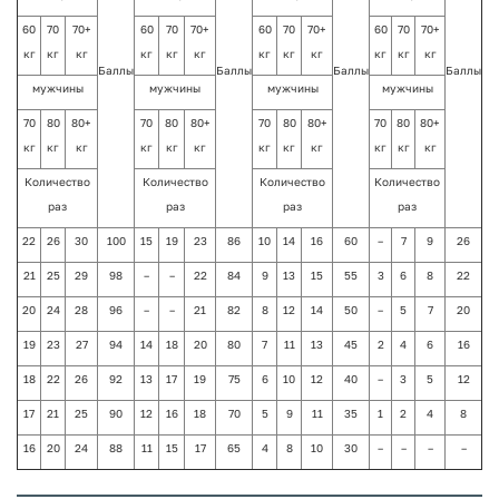
60
70
70+
60
70
70+
60
70
70+
60
70
70+
кг
кг
кг
кг
кг
кг
кг
кг
кг
кг
кг
кг
Баллы
Баллы
Баллы
Баллы
мужчины
мужчины
мужчины
мужчины
70
80
80+
70
80
80+
70
80
80+
70
80
80+
кг
кг
кг
кг
кг
кг
кг
кг
кг
кг
кг
кг
Количество
Количество
Количество
Количество
раз
раз
раз
раз
22
26
30
100
15
19
23
86
10
14
16
60
–
7
9
26
21
25
29
98
–
–
22
84
9
13
15
55
3
6
8
22
20
24
28
96
–
–
21
82
8
12
14
50
–
5
7
20
19
23
27
94
14
18
20
80
7
11
13
45
2
4
6
16
18
22
26
92
13
17
19
75
6
10
12
40
–
3
5
12
17
21
25
90
12
16
18
70
5
9
11
35
1
2
4
8
16
20
24
88
11
15
17
65
4
8
10
30
–
–
–
–