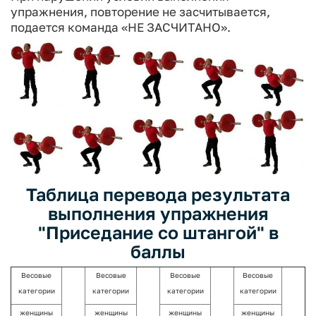
упражнения, повторение не за­считывается,
подается команда «НЕ ЗАСЧИТАНО».
Таблица перевода результата
выполнения упражнения
"Приседание со штангой" в
баллы
Весовые
Весовые
Весовые
Весовые
категории
категории
категории
категории
женщины
женщины
женщины
женщины