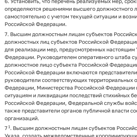
6. Установить, что перечень реализуемых мер, сро
определяются решениями высшего должностного л
самостоятельно с учетом текущей ситуации и возн
Российской Федерации.
7. Высшим должностным лицам субъектов Российс
должностных лиц субъектов Российской Федерации,
для реализации мер, предусмотренных настоящим 
Федерации. Руководителем оперативного штаба с
должностное лицо субъекта Российской Федерации
Российской Федерации включаются представители
руководители соответствующих территориальных о
Федерации, Министерства Российской Федерации 
ситуациям и ликвидации последствий стихийных б
Российской Федерации, Федеральной службы войс
также представители органов публичной власти с
организаций.
1
7
. Высшим должностным лицам субъектов Российс
Указа, создать межведомственные координирующи