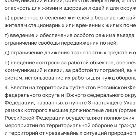
коммуникаций и связи, объектов энергетики, а т
опасность для жизни и здоровья людей и для окр
в) временное отселение жителей в безопасные ра
жителям стационарных или временных жилых пом
г) введение и обеспечение особого режима въезда 
ограничение свободы передвижения по ней;
д) ограничение движения транспортных средств и 
е) введение контроля за работой объектов, обес
коммуникаций и связи, за работой типографий, вы
систем, использование их работы для нужд оборон
4. Ввести на территориях субъектов Российской Ф
федерального округа и Южного федерального окру
Федерации, названных в пункте 3 настоящего Указ
рамках которого высшие должностные лица (орган
Российской Федерации осуществляют полномочия 
мероприятий по территориальной обороне и гражд
и территорий от чрезвычайных ситуаций природного