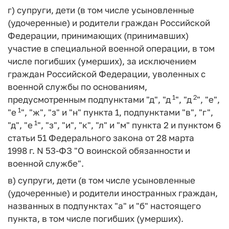
г) супруги, дети (в том числе усыновленные
(удочеренные) и родители граждан Российской
Федерации, принимающих (принимавших)
участие в специальной военной операции, в том
числе погибших (умерших), за исключением
граждан Российской Федерации, уволенных с
военной службы по основаниям,
1
2
предусмотренным подпунктами "д", "д
", "д
", "е",
1
"е
", "ж", "з" и "н" пункта 1, подпунктами "в", "г",
1
"д", "е
", "з", "и", "к", "л" и "м" пункта 2 и пунктом 6
статьи 51 Федерального закона от 28 марта
1998 г. N 53-ФЗ "О воинской обязанности и
военной службе".
в) супруги, дети (в том числе усыновленные
(удочеренные) и родители иностранных граждан,
названных в подпунктах "а" и "б" настоящего
пункта, в том числе погибших (умерших).