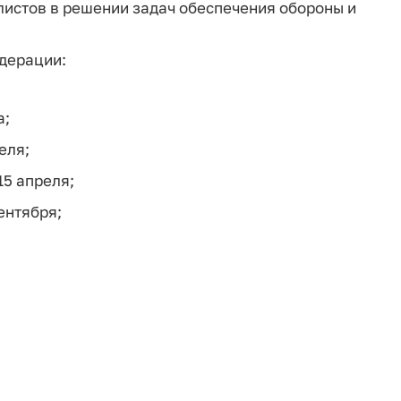
листов в решении задач обеспечения обороны и
едерации:
а;
еля;
15 апреля;
ентября;