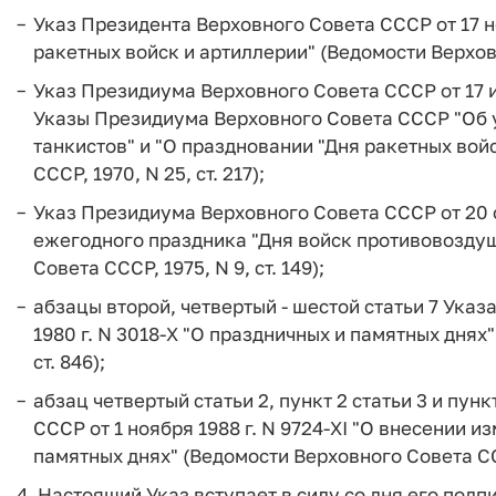
Указ Президента Верховного Совета СССР от 17 но
ракетных войск и артиллерии" (Ведомости Верховно
Указ Президиума Верховного Совета СССР от 17 ию
Указы Президиума Верховного Совета СССР "Об 
танкистов" и "О праздновании "Дня ракетных вой
СССР, 1970, N 25, ст. 217);
Указ Президиума Верховного Совета СССР от 20 ф
ежегодного праздника "Дня войск противовозду
Совета СССР, 1975, N 9, ст. 149);
абзацы второй, четвертый - шестой статьи 7 Ука
1980 г. N 3018-X "О праздничных и памятных днях
ст. 846);
абзац четвертый статьи 2, пункт 2 статьи 3 и пун
СССР от 1 ноября 1988 г. N 9724-XI "О внесении 
памятных днях" (Ведомости Верховного Совета СССР
4. Настоящий Указ вступает в силу со дня его подп