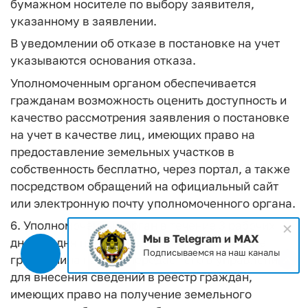
бумажном носителе по выбору заявителя,
указанному в заявлении.
В уведомлении об отказе в постановке на учет
указываются основания отказа.
Уполномоченным органом обеспечивается
гражданам возможность оценить доступность и
качество рассмотрения заявления о постановке
на учет в качестве лиц, имеющих право на
предоставление земельных участков в
собственность бесплатно, через портал, а также
посредством обращений на официальный сайт
или электронную почту уполномоченного органа.
6. Уполномоченный орган в течение 3 рабочих
Мы в Telegram и MAX
дней со дня принятия решения о постановке
Подписываемся на наш каналы
гражданина на учет передает его в управление
для внесения сведений в реестр граждан,
имеющих право на получение земельного