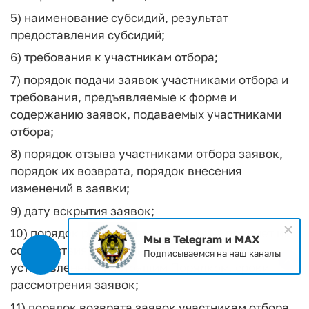
5) наименование субсидий, результат
предоставления субсидий;
6) требования к участникам отбора;
7) порядок подачи заявок участниками отбора и
требования, предъявляемые к форме и
содержанию заявок, подаваемых участниками
отбора;
8) порядок отзыва участниками отбора заявок,
порядок их возврата, порядок внесения
изменений в заявки;
9) дату вскрытия заявок;
10) порядок рассмотрения заявок на предмет их
Мы в Telegram и MAX
соответствия требованиям и категории,
Подписываемся на наш каналы
установленным настоящим Порядком, сроки
рассмотрения заявок;
11) порядок возврата заявок участникам отбора