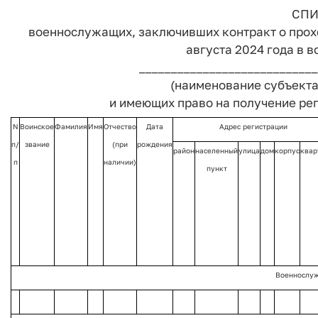
СПИ
военнослужащих, заключивших контракт о прохо
августа 2024 года в 
____________________________
(наименование субъекта
и имеющих право на получение ре
N
Воинское
Фамилия
Имя
Отчество
Дата
Адрес регистрации
п/
звание
(при
рождения
район
населенный
улица
дом
корпус
квар
п
наличии)
пункт
Военнослуж