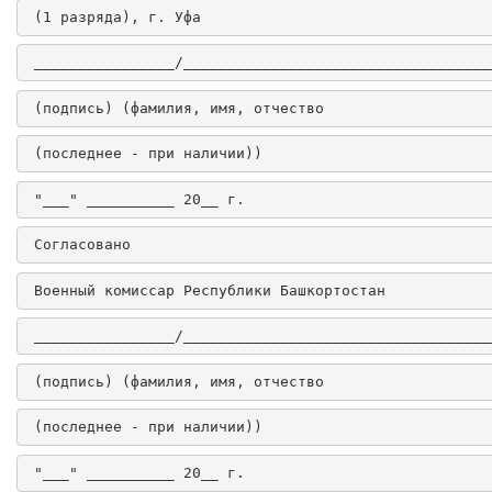
 (1 разряда), г. Уфа
 ________________/___________________________________
 (подпись) (фамилия, имя, отчество
 (последнее - при наличии))
 "___" __________ 20__ г.
 Согласовано
 Военный комиссар Республики Башкортостан
 ________________/___________________________________
 (подпись) (фамилия, имя, отчество
 (последнее - при наличии))
 "___" __________ 20__ г.