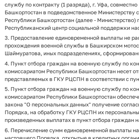
службу по контракту (1 разряда), г. Уфа, совмест
Башкортостан в подведомственное Министерству с
Республики Башкортостан (далее - Министерство)
Республиканский центр социальной поддержки нас
3. Предоставление единовременной выплаты не ра
прохождения военной службы в Башкирском мотос
Шаймуратова, иных подразделениях, сформирован
4. Пункт отбора граждан на военную службу по конт
комиссариатом Республики Башкортостан несет отв
представляемых в ГКУ РЦСПН в соответствии с пу
5. Пункт отбора граждан на военную службу по конт
комиссариатом Республики Башкортостан обеспечи
закона "О персональных данных" получение соглас
Порядка, на обработку ГКУ РЦСПН их персональны
произведенных выплатах в пункт отбора граждан на
6. Перечисление сумм единовременной выплаты на 
настоящего Порядка, открытые в кредитных орган