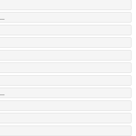
__
__