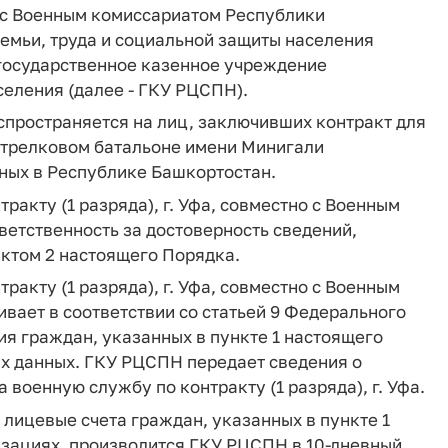
но с Военным комиссариатом Республики
емьи, труда и социальной защиты населения
 государственное казенное учреждение
еления (далее - ГКУ РЦСПН).
спространяется на лиц, заключивших контракт для
трелковом батальоне имени Минигали
ных в Республике Башкортостан.
ракту (1 разряда), г. Уфа, совместно с Военным
етственность за достоверность сведений,
нктом 2 настоящего Порядка.
ракту (1 разряда), г. Уфа, совместно с Военным
вает в соответствии со статьей 9 Федерального
ия граждан, указанных в пункте 1 настоящего
х данных. ГКУ РЦСПН передает сведения о
 военную службу по контракту (1 разряда), г. Уфа.
лицевые счета граждан, указанных в пункте 1
изациях, производится ГКУ РЦСПН в 10-дневный