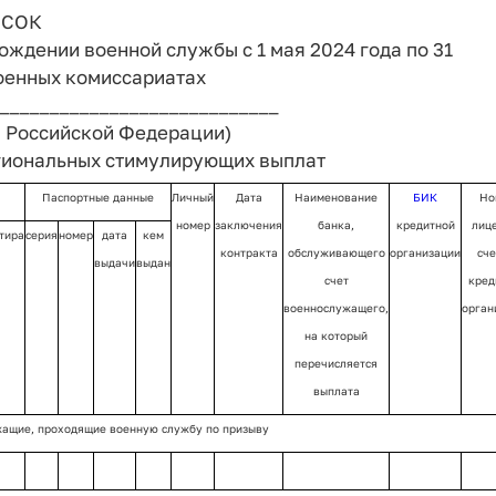
СОК
ждении военной службы с 1 мая 2024 года по 31
военных комиссариатах
____________________________
 Российской Федерации)
гиональных стимулирующих выплат
Паспортные данные
Личный
Дата
Наименование
БИК
Но
номер
заключения
банка,
кредитной
лиц
тира
серия
номер
дата
кем
контракта
обслуживающего
организации
сче
выдачи
выдан
счет
кред
военнослужащего,
орган
на который
перечисляется
выплата
ащие, проходящие военную службу по призыву