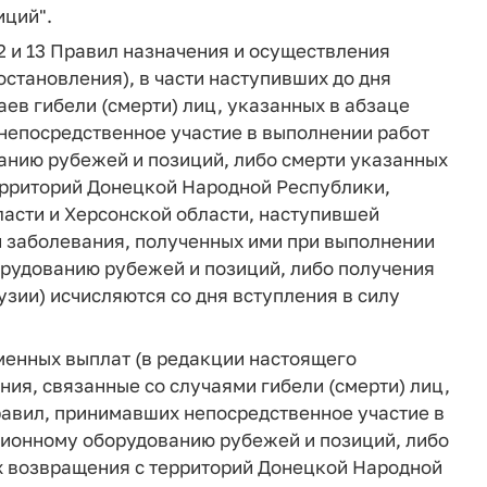
ций".
12 и 13 Правил назначения и осуществления
становления), в части наступивших до дня
ев гибели (смерти) лиц, указанных в абзаце
непосредственное участие в выполнении работ
анию рубежей и позиций, либо смерти указанных
территорий Донецкой Народной Республики,
асти и Херсонской области, наступившей
ли заболевания, полученных ими при выполнении
орудованию рубежей и позиций, либо получения
зии) исчисляются со дня вступления в силу
менных выплат (в редакции настоящего
ия, связанные со случаями гибели (смерти) лиц,
равил, принимавших непосредственное участие в
ционному оборудованию рубежей и позиций, либо
 их возвращения с территорий Донецкой Народной