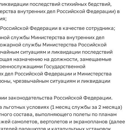
ликвидации последствий стихийных бедствий,
рства внутренних дел Российской Федерации) в
ия;
 Российской Федерации в качестве сотрудника;
арной службы Министерства внутренних дел
пожарной службы Министерства Российской
ычайным ситуациям и ликвидации последствий
ующая назначению на должности, замещаемые
 военнослужащими Государственной
х дел Российской Федерации и Министерства
роны, чрезвычайным ситуациям и ликвидации
ании законодательства Российской Федерации.
 льготных условиях (1 месяц службы за 2 месяца)
тного состава, выполняющего полеты по планам
ажей самолетов, вертолетов и экранопланов (далее
ытателей парашютов и катапультных установок