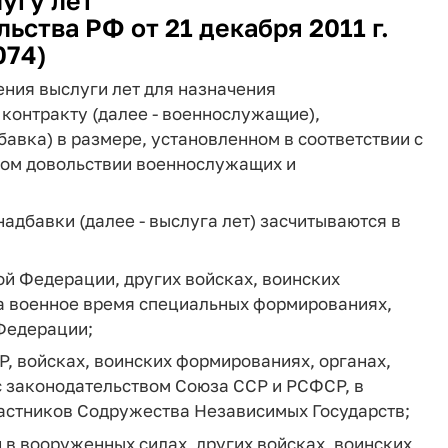
угу лет
ьства РФ от 21 декабря 2011 г.
074)
ния выслуги лет для назначения
онтракту (далее - военнослужащие),
бавка) в размере, установленном в соответствии с
жном довольствии военнослужащих и
адбавки (далее - выслуга лет) засчитываются в
й Федерации, других войсках, воинских
на военное время специальных формированиях,
Федерации;
, войсках, воинских формированиях, органах,
с законодательством Союза ССР и РСФСР, в
астников Содружества Независимых Государств;
в вооруженных силах, других войсках, воинских