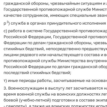
гражданской обороны, чрезвычайным ситуациям и 
Государственной противопожарной службе Министе
качестве сотрудников, имеющих специальные зван
3
р
) служба в органах принудительного исполнения
с) работа в системе Государственной противопож
Российской Федерации, Государственной противо
Федерации по делам гражданской обороны, чрезв
стихийных бедствий, непосредственно предшеств
лицами рядового или начальствующего состава и
противопожарной службы Министерства внутренни
Российской Федерации по делам гражданской обо
последствий стихийных бедствий;
т) иные периоды работы, засчитываемые на основ
3. Военнослужащим в выслугу лет засчитывается на
время военной службы на воинских должностях ле
боевой (учебно-летной) подготовки в составе экип
- самолеты), а также на воинских должностях исп