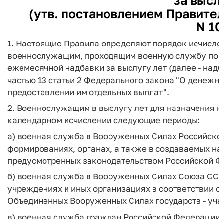
за высл
(утв. постановлением Правител
N 1
1. Настоящие Правила определяют порядок исчисле
военнослужащим, проходящим военную службу по к
ежемесячной надбавки за выслугу лет (далее - над
частью 13 статьи 2 Федерального закона "О дене
предоставлении им отдельных выплат".
2. Военнослужащим в выслугу лет для назначения н
календарном исчислении следующие периоды:
а) военная служба в Вооруженных Силах Российско
формированиях, органах, а также в создаваемых 
предусмотренных законодательством Российской 
б) военная служба в Вооруженных Силах Союза ССР
учреждениях и иных организациях в соответствии 
Объединенных Вооруженных Силах государств - уч
в) военная служба граждан Российской Федерации 