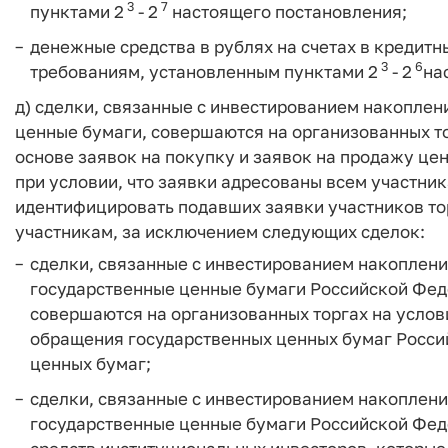
3
7
пунктами 2
- 2
настоящего постановления;
денежные средства в рублях на счетах в кредитн
3
6
требованиям, установленным пунктами 2
- 2
на
д) сделки, связанные с инвестированием накопле
ценные бумаги, совершаются на организованных то
основе заявок на покупку и заявок на продажу це
при условии, что заявки адресованы всем участни
идентифицировать подавших заявки участников тор
участникам, за исключением следующих сделок:
сделки, связанные с инвестированием накоплен
государственные ценные бумаги Российской Фед
совершаются на организованных торгах на услов
обращения государственных ценных бумаг Росси
ценных бумаг;
сделки, связанные с инвестированием накоплен
государственные ценные бумаги Российской Фе