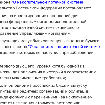
закона
"
О накопительно-ипотечной системе
льство Российской Федерации постановляет:
ения на инвестирование накоплений для
нных федеральным органом исполнительной
ительно-ипотечной системы жилищного
правление управляющим компаниям:
служащих могут быть размещены в ценные бумаги,
ального закона
"
О накопительно-ипотечной системе
погашения которых не наступил, при соблюдении
ервого (высшего) уровня хотя бы одной из
биржи, для включения в который в соответствии с
влены максимальные требования;
отя бы одной из российских бирж и выпуску
лигаций кредитных организаций и облигаций,
 виде формулы с переменными (за исключением
исят от изменения стоимости активов или