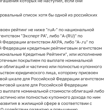
гашения которых не наступил, если они
ровальный список хотя бы одной из российских
воен рейтинг не ниже "ruА-" по национальной
нтством "Эксперт РА", либо "A-(RU)" по
 Федерации агентством АКРА, либо "А-.ru" по
й Федерации кредитным рейтинговым агентством
иональные Кредитные Рейтинги", или исполнение
потечным покрытием по выплате номинальной
и облигаций и частично или полностью купонного
ьством юридического лица, которому присвоен
говой шкале для Российской Федерации агентством
йтинговой шкале для Российской Федерации
по выплате номинальной стоимости облигаций либо
частично или полностью купонного дохода по ним
развития в жилищной сфере в соответствии с
 "О содействии развитию и повышению