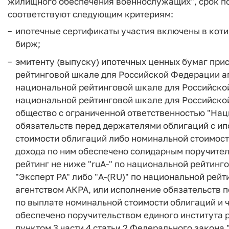
жилищного обеспечения военнослужащих", срок по
соответствуют следующим критериям:
ипотечные сертификаты участия включены в коти
бирж;
эмитенту (выпуску) ипотечных ценных бумаг прис
рейтинговой шкале для Российской Федерации аге
национальной рейтинговой шкале для Российской
национальной рейтинговой шкале для Российско
общество с ограниченной ответственностью "Нац
обязательств перед держателями облигаций с и
стоимости облигаций либо номинальной стоимост
дохода по ним обеспечено солидарным поручител
рейтинг не ниже "ruА-" по национальной рейтин
"Эксперт РА" либо "A-(RU)" по национальной ре
агентством АКРА, или исполнение обязательств 
по выплате номинальной стоимости облигаций и 
обеспечено поручительством единого института 
пунктом 3 части 4 статьи 2 Федерального закона