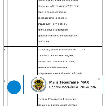
операции, с 30 сентября 2022 года -
задачи по обеспечению
безопасности Российской
Федерации на участках,
примыкающих к районам
проведения специальной военной
операции
3
граждане, уволенные с военной
3А
службы, ставшие инвалидами
вследствие ранения, контузии,
увечья или заболевания,
полученных в ходе боевых действий
4
граждане, имеющие специальные
4А
Мы в Telegram и MAX
Подписываемся на наш каналы
звания полиции, уволенные со
службы в войсках национальной
гвардии Российской Федерации,
ставшие инвалидами вследствие