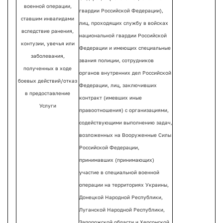
военной операции,
гвардии Российской Федерации),
ставшим инвалидами
лиц, проходящих службу в войсках
вследствие ранения,
национальной гвардии Российской
контузии, увечья или
Федерации и имеющих специальные
заболевания,
звания полиции, сотрудников
полученных в ходе
органов внутренних дел Российской
боевых действий/отказ
Федерации, лиц, заключивших
в предоставление
контракт (имевших иные
Услуги
правоотношения) с организациями,
содействующими выполнению задач,
возложенных на Вооруженные Силы
Российской Федерации,
принимавших (принимающих)
участие в специальной военной
операции на территориях Украины,
Донецкой Народной Республики,
Луганской Народной Республики,
Запорожской области и Херсонской