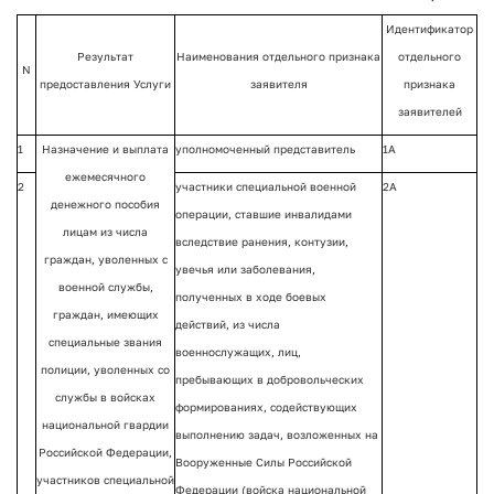
Идентификатор
Результат
Наименования отдельного признака
отдельного
N
предоставления Услуги
заявителя
признака
заявителей
1
Назначение и выплата
уполномоченный представитель
1А
ежемесячного
2
участники специальной военной
2А
денежного пособия
операции, ставшие инвалидами
лицам из числа
вследствие ранения, контузии,
граждан, уволенных с
увечья или заболевания,
военной службы,
полученных в ходе боевых
граждан, имеющих
действий, из числа
специальные звания
военнослужащих, лиц,
полиции, уволенных со
пребывающих в добровольческих
службы в войсках
формированиях, содействующих
национальной гвардии
выполнению задач, возложенных на
Российской Федерации,
Вооруженные Силы Российской
участников специальной
Федерации (войска национальной