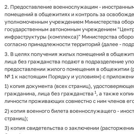
2. Предоставление военнослужащим - иностранны
помещений в общежитиях и контроль за освобожд
уполномоченным учреждением Министерства обор
государственным автономным учреждением "Цент
инфраструктуры (комплекса)" Министерства оборо
согласно принадлежности территорий (далее - по
3. В целях получения жилых помещений в общежит
лица без гражданства подают в подразделение уп
предоставлении жилого помещения в общежитии (
№ 1 к настоящим Порядку и условиям) с приложен
1) копия документа (всех страниц), удостоверяющ
1
гражданина, лица без гражданства
, а также копи
личности проживающих совместно с ним членов ег
2) копия военного билета военнослужащего - инос
страниц);
3) копия свидетельства о заключении (расторжении