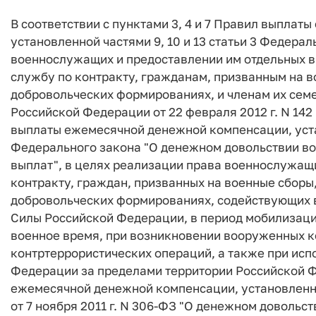
В соответствии с пунктами 3, 4 и 7 Правил выпла
установленной частями 9, 10 и 13 статьи 3 Федера
военнослужащих и предоставлении им отдельных 
службу по контракту, гражданам, призванным на 
добровольческих формированиях, и членам их сем
Российской Федерации от 22 февраля 2012 г. N 14
выплаты ежемесячной денежной компенсации, устан
Федерального закона "О денежном довольствии в
выплат", в целях реализации права военнослужащ
контракту, граждан, призванных на военные сборы
добровольческих формированиях, содействующих 
Силы Российской Федерации, в период мобилизации
военное время, при возникновении вооруженных к
контртеррористических операций, а также при ис
Федерации за пределами территории Российской Ф
ежемесячной денежной компенсации, установленной
от 7 ноября 2011 г. N 306-ФЗ "О денежном доволь