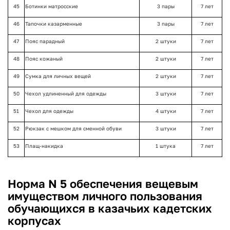
45
Ботинки матросские
3 пары
7 лет
46
Тапочки казарменные
3 пары
7 лет
47
Пояс парадный
2 штуки
7 лет
48
Пояс кожаный
2 штуки
7 лет
49
Сумка для личных вещей
2 штуки
7 лет
50
Чехол удлиненный для одежды
3 штуки
7 лет
51
Чехол для одежды
4 штуки
7 лет
52
Рюкзак с мешком для сменной обуви
3 штуки
7 лет
53
Плащ-накидка
1 штука
7 лет
Норма N 5 обеспечения вещевым
имуществом личного пользования
обучающихся в казачьих кадетских
корпусах