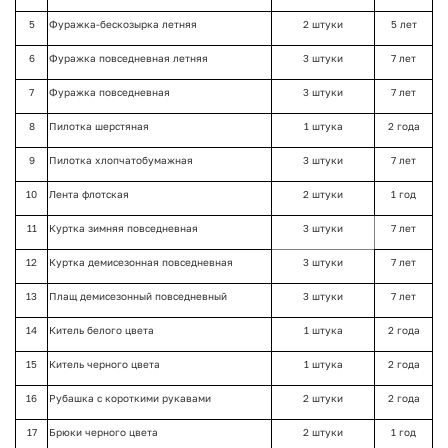
5
Фуражка-бескозырка летняя
2 штуки
5 лет
6
Фуражка повседневная летняя
3 штуки
7 лет
7
Фуражка повседневная
3 штуки
7 лет
8
Пилотка шерстяная
1 штука
2 года
9
Пилотка хлопчатобумажная
3 штуки
7 лет
10
Лента флотская
2 штуки
1 год
11
Куртка зимняя повседневная
3 штуки
7 лет
12
Куртка демисезонная повседневная
3 штуки
7 лет
13
Плащ демисезонный повседневный
3 штуки
7 лет
14
Китель белого цвета
1 штука
2 года
15
Китель черного цвета
1 штука
2 года
16
Рубашка с короткими рукавами
2 штуки
2 года
17
Брюки черного цвета
2 штуки
1 год