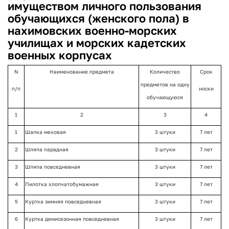
имуществом личного пользования
обучающихся (женского пола) в
нахимовских военно-морских
училищах и морских кадетских
военных корпусах
N
Наименование предмета
Количество
Срок
предметов на одну
п/п
носки
обучающуюся
1
2
3
4
1
Шапка меховая
3 штуки
7 лет
2
Шляпа парадная
3 штуки
7 лет
3
Шляпа повседневная
3 штуки
7 лет
4
Пилотка хлопчатобумажная
3 штуки
7 лет
5
Куртка зимняя повседневная
3 штуки
7 лет
6
Куртка демисезонная повседневная
3 штуки
7 лет