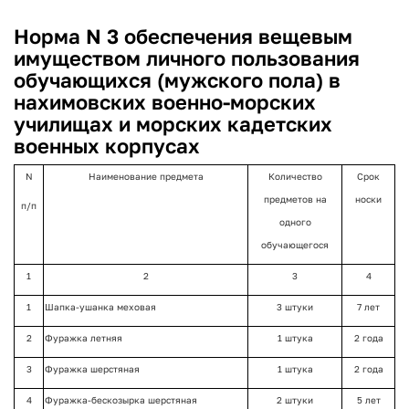
Норма N 3 обеспечения вещевым
имуществом личного пользования
обучающихся (мужского пола) в
нахимовских военно-морских
училищах и морских кадетских
военных корпусах
N
Наименование предмета
Количество
Срок
предметов на
носки
п/п
одного
обучающегося
1
2
3
4
1
Шапка-ушанка меховая
3 штуки
7 лет
2
Фуражка летняя
1 штука
2 года
3
Фуражка шерстяная
1 штука
2 года
4
Фуражка-бескозырка шерстяная
2 штуки
5 лет