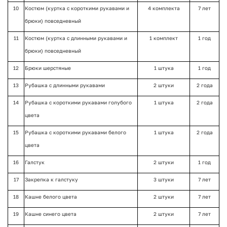
10
Костюм (куртка с короткими рукавами и
4 комплекта
7 лет
брюки) повседневный
11
Костюм (куртка с длинными рукавами и
1 комплект
1 год
брюки) повседневный
12
Брюки шерстяные
1 штука
1 год
13
Рубашка с длинными рукавами
2 штуки
2 года
14
Рубашка с короткими рукавами голубого
1 штука
2 года
цвета
15
Рубашка с короткими рукавами белого
1 штука
2 года
цвета
16
Галстук
2 штуки
1 год
17
Закрепка к галстуку
3 штуки
7 лет
18
Кашне белого цвета
2 штуки
7 лет
19
Кашне синего цвета
2 штуки
7 лет