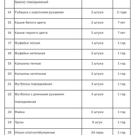
брюки) повседневный
14
Рубашка с короткими рукавами
2 штуки
2 года
15
Кашне белого цвета
2 штуки
7 лет
16
Кашне черного цвета
2 штуки
7 лет
17
Фуфайка теплая
1 штука
1 год
18
Фуфайка нательная
2 штуки
1 год
19
Кальсоны теплые
1 штука
1 год
20
Кальсоны нательные
2 штуки
1 год
21
Футболка повседневная
3 штуки
1 год
22
Футболка с длинными рукавами
3 штуки
1 год
повседневная
23
Майка
2 штуки
1 год
24
Трусы
6 штук
1 год
25
Носки хлопчатобумажные
24 пары
1 год