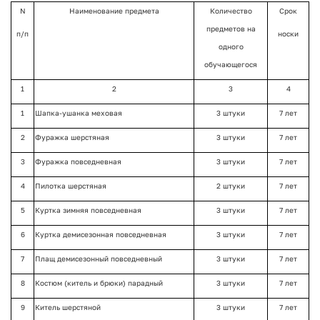
N
Наименование предмета
Количество
Срок
предметов на
п/п
носки
одного
обучающегося
1
2
3
4
1
Шапка-ушанка меховая
3 штуки
7 лет
2
Фуражка шерстяная
3 штуки
7 лет
3
Фуражка повседневная
3 штуки
7 лет
4
Пилотка шерстяная
2 штуки
7 лет
5
Куртка зимняя повседневная
3 штуки
7 лет
6
Куртка демисезонная повседневная
3 штуки
7 лет
7
Плащ демисезонный повседневный
3 штуки
7 лет
8
Костюм (китель и брюки) парадный
3 штуки
7 лет
9
Китель шерстяной
3 штуки
7 лет