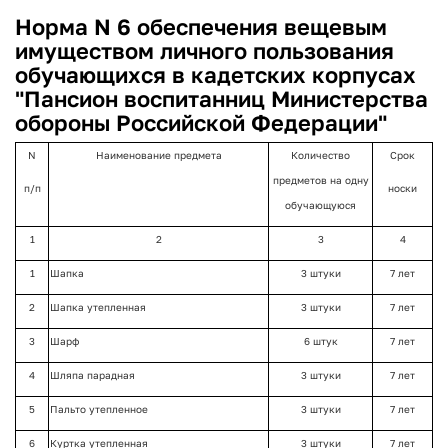
Норма N 6 обеспечения вещевым
имуществом личного пользования
обучающихся в кадетских корпусах
"Пансион воспитанниц Министерства
обороны Российской Федерации"
N
Наименование предмета
Количество
Срок
предметов на одну
п/п
носки
обучающуюся
1
2
3
4
1
Шапка
3 штуки
7 лет
2
Шапка утепленная
3 штуки
7 лет
3
Шарф
6 штук
7 лет
4
Шляпа парадная
3 штуки
7 лет
5
Пальто утепленное
3 штуки
7 лет
6
Куртка утепленная
3 штуки
7 лет