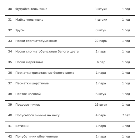
30
Фуфайка-тельняшка
3 штуки
1 год
31
Майка-тельняшка
4 штуки
1 год
32
Трусы
6 штук
1 год
33
Носки хлопчатобумажные
22 пары
1 год
34
Носки хлопчатобумажные белого цвета
2 пары
1 год
35
Носки шерстяные
6 пар
1 год
36
Перчатки трикотажные белого цвета
1 пара
1 год
37
Перчатки шерстяные
1 пара
1 год
38
Платок носовой
6 штук
1 год
39
Подворотничок
16 штук
1 год
40
Полусапоги зимние на меху
4 пары
7 лет
41
Ботинки
1 пара
1 год
42
Полуботинки облегченные
1 пара
1 год