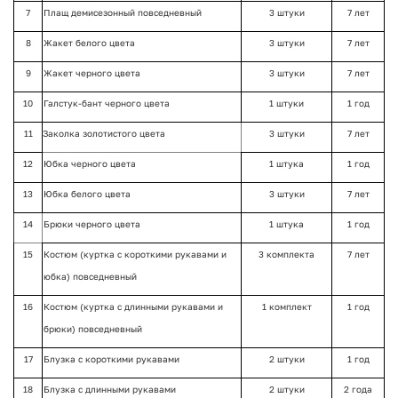
7
Плащ демисезонный повседневный
3 штуки
7 лет
8
Жакет белого цвета
3 штуки
7 лет
9
Жакет черного цвета
3 штуки
7 лет
10
Галстук-бант черного цвета
1 штуки
1 год
11
Заколка золотистого цвета
3 штуки
7 лет
12
Юбка черного цвета
1 штука
1 год
13
Юбка белого цвета
3 штуки
7 лет
14
Брюки черного цвета
1 штука
1 год
15
Костюм (куртка с короткими рукавами и
3 комплекта
7 лет
юбка) повседневный
16
Костюм (куртка с длинными рукавами и
1 комплект
1 год
брюки) повседневный
17
Блузка с короткими рукавами
2 штуки
1 год
18
Блузка с длинными рукавами
2 штуки
2 года