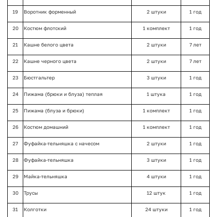
19
Воротник форменный
2 штуки
1 год
20
Костюм флотский
1 комплект
1 год
21
Кашне белого цвета
2 штуки
7 лет
22
Кашне черного цвета
2 штуки
7 лет
23
Бюстгальтер
3 штуки
1 год
24
Пижама (брюки и блуза) теплая
1 штука
1 год
25
Пижама (блуза и брюки)
1 комплект
1 год
26
Костюм домашний
1 комплект
1 год
27
Фуфайка-тельняшка с начесом
2 штуки
1 год
28
Фуфайка-тельняшка
3 штуки
1 год
29
Майка-тельняшка
4 штуки
1 год
30
Трусы
12 штук
1 год
31
Колготки
24 штуки
1 год