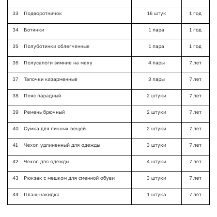
33
Подворотничок
16 штук
1 год
34
Ботинки
1 пара
1 год
35
Полуботинки облегченные
1 пара
1 год
36
Полусапоги зимние на меху
4 пары
7 лет
37
Тапочки казарменные
3 пары
7 лет
38
Пояс парадный
2 штуки
7 лет
39
Ремень брючный
2 штуки
7 лет
40
Сумка для личных вещей
2 штуки
7 лет
41
Чехол удлиненный для одежды
3 штуки
7 лет
42
Чехол для одежды
4 штуки
7 лет
43
Рюкзак с мешком для сменной обуви
3 штуки
7 лет
44
Плащ-накидка
1 штука
7 лет