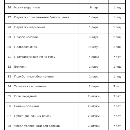
26
Носки шерстяные
6 пар
1 год
27
Перчатки трикотажные белого цвета
1 пара
1 год
28
Перчатки шерстяные
1 пара
1 год
29
Платок носовой
6 штук
1 год
30
Подворотничок
16 штук
1 год
31
Полусапоги зимние на меху
4 пары
7 лет
32
Ботинки
1 пара
1 год
33
Полуботинки облегченные
1 пара
1 год
34
Тапочки казарменные
3 пары
7 лет
35
Пояс парадный
2 штуки
7 лет
36
Ремень брючный
2 штуки
7 лет
37
Сумка для личных вещей
2 штуки
7 лет
38
Чехол удлиненный для одежды
3 штуки
7 лет