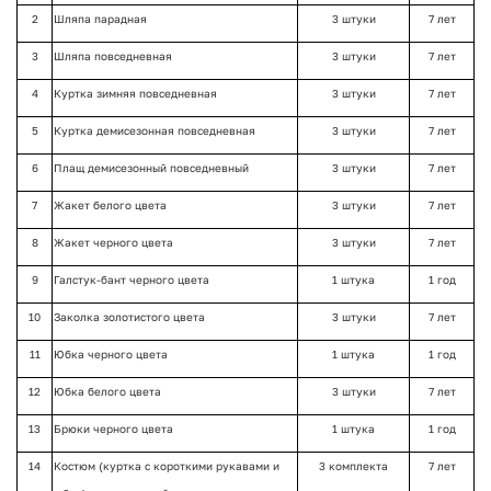
2
Шляпа парадная
3 штуки
7 лет
3
Шляпа повседневная
3 штуки
7 лет
4
Куртка зимняя повседневная
3 штуки
7 лет
5
Куртка демисезонная повседневная
3 штуки
7 лет
6
Плащ демисезонный повседневный
3 штуки
7 лет
7
Жакет белого цвета
3 штуки
7 лет
8
Жакет черного цвета
3 штуки
7 лет
9
Галстук-бант черного цвета
1 штука
1 год
10
Заколка золотистого цвета
3 штуки
7 лет
11
Юбка черного цвета
1 штука
1 год
12
Юбка белого цвета
3 штуки
7 лет
13
Брюки черного цвета
1 штука
1 год
14
Костюм (куртка с короткими рукавами и
3 комплекта
7 лет