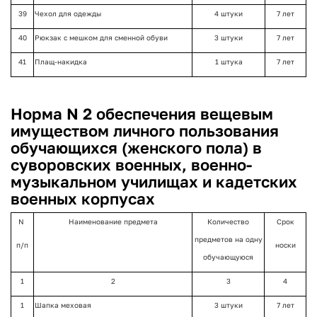
39
Чехол для одежды
4 штуки
7 лет
40
Рюкзак с мешком для сменной обуви
3 штуки
7 лет
41
Плащ-накидка
1 штука
7 лет
Норма N 2 обеспечения вещевым
имуществом личного пользования
обучающихся (женского пола) в
суворовских военных, военно-
музыкальном училищах и кадетских
военных корпусах
N
Наименование предмета
Количество
Срок
предметов на одну
п/п
носки
обучающуюся
1
2
3
4
1
Шапка меховая
3 штуки
7 лет