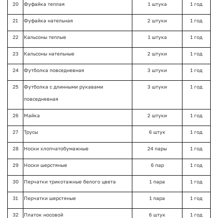
20
Фуфайка теплая
1 штука
1 год
21
Фуфайка нательная
2 штуки
1 год
22
Кальсоны теплые
1 штука
1 год
23
Кальсоны нательные
2 штуки
1 год
24
Футболка повседневная
3 штуки
1 год
25
Футболка с длинными рукавами
3 штуки
1 год
повседневная
26
Майка
2 штуки
1 год
27
Трусы
6 штук
1 год
28
Носки хлопчатобумажные
24 пары
1 год
29
Носки шерстяные
6 пар
1 год
30
Перчатки трикотажные белого цвета
1 пара
1 год
31
Перчатки шерстяные
1 пара
1 год
32
Платок носовой
6 штук
1 год