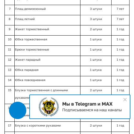
7
Плащ демисезонный
3 штуки
7 лет
8
Плащ летний
3 штуки
7 лет
9
Жакет торжественный
2 штуки
1 год
10
Юбка торжественная
1 штука
1 год
11
Брюки торжественные
1 штука
1 год
12
Жакет парадный
1 штука
1 год
13
Юбка парадная
1 штука
1 год
14
Юбка повседневная
1 штука
1 год
15
Блузка торжественная с длинными
2 штуки
1 год
рукавами
Мы в Telegram и MAX
16
Блузка повседневная с длинными
1 штука
1 год
Подписываемся на наш каналы
рукавами
17
Блузка с короткими рукавами
2 штуки
1 год