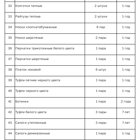
32
Колготки теплые
2 штуки
1 год
33
Рейтузы теплые
2 штуки
1 год
34
Носки хлопчатобумажные
6 пар
1 год
35
Носки шерстяные
2 пары
1 год
36
Перчатки трикотажные белого цвета
1 пара
1 год
37
Перчатки шерстяные
1 пара
1 год
38
Платок носовой
6 штук
1 год
39
Туфли летние черного цвета
1 пара
1 год
40
Туфли черного цвета
1 пара
1 год
41
Ботинки
1 пара
2 года
42
Туфли белого цвета
3 пары
7 лет
43
Сапоги утепленные
3 пары
7 лет
44
Сапоги демисезонные
1 пара
1 год