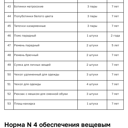
43
Ботинки матросские
3 пары
7 лет
44
Полуботинки белого цвета
3 пары
7 лет
45
Тапочки казарменные
3 пары
7 лет
46
Пояс парадный
1 штука
2 года
47
Ремень парадный
2 штуки
5 лет
48
Ремень брючный
2 штуки
7 лет
49
Сумка для личных вещей
2 штуки
7 лет
50
Чехол удлиненный для одежды
3 штуки
7 лет
51
Чехол для одежды
4 штуки
7 лет
52
Рюкзак с мешком для сменной обуви
3 штуки
7 лет
53
Плащ-накидка
1 штука
7 лет
Норма N 4 обеспечения вещевым