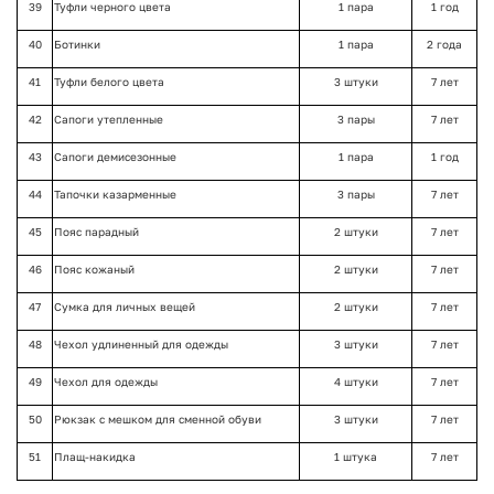
39
Туфли черного цвета
1 пара
1 год
40
Ботинки
1 пара
2 года
41
Туфли белого цвета
3 штуки
7 лет
42
Сапоги утепленные
3 пары
7 лет
43
Сапоги демисезонные
1 пара
1 год
44
Тапочки казарменные
3 пары
7 лет
45
Пояс парадный
2 штуки
7 лет
46
Пояс кожаный
2 штуки
7 лет
47
Сумка для личных вещей
2 штуки
7 лет
48
Чехол удлиненный для одежды
3 штуки
7 лет
49
Чехол для одежды
4 штуки
7 лет
50
Рюкзак с мешком для сменной обуви
3 штуки
7 лет
51
Плащ-накидка
1 штука
7 лет