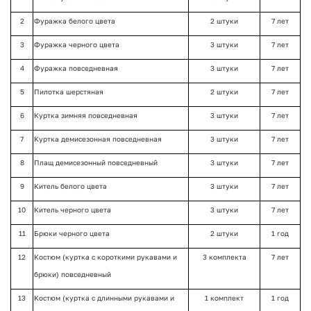
2
Фуражка белого цвета
2 штуки
7 лет
3
Фуражка черного цвета
3 штуки
7 лет
4
Фуражка повседневная
3 штуки
7 лет
5
Пилотка шерстяная
2 штуки
7 лет
6
Куртка зимняя повседневная
3 штуки
7 лет
7
Куртка демисезонная повседневная
3 штуки
7 лет
8
Плащ демисезонный повседневный
3 штуки
7 лет
9
Китель белого цвета
3 штуки
7 лет
10
Китель черного цвета
3 штуки
7 лет
11
Брюки черного цвета
2 штуки
1 год
12
Костюм (куртка с короткими рукавами и
3 комплекта
7 лет
брюки) повседневный
13
Костюм (куртка с длинными рукавами и
1 комплект
1 год