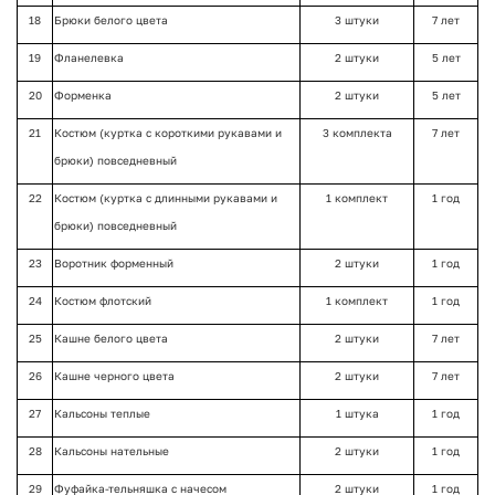
18
Брюки белого цвета
3 штуки
7 лет
19
Фланелевка
2 штуки
5 лет
20
Форменка
2 штуки
5 лет
21
Костюм (куртка с короткими рукавами и
3 комплекта
7 лет
брюки) повседневный
22
Костюм (куртка с длинными рукавами и
1 комплект
1 год
брюки) повседневный
23
Воротник форменный
2 штуки
1 год
24
Костюм флотский
1 комплект
1 год
25
Кашне белого цвета
2 штуки
7 лет
26
Кашне черного цвета
2 штуки
7 лет
27
Кальсоны теплые
1 штука
1 год
28
Кальсоны нательные
2 штуки
1 год
29
Фуфайка-тельняшка с начесом
2 штуки
1 год