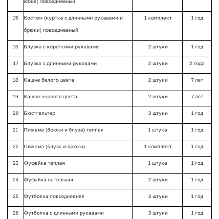
юбка) повседневный
15
Костюм (куртка с длинными рукавами и
1 комплект
1 год
брюки) повседневный
16
Блузка с короткими рукавами
2 штуки
1 год
17
Блузка с длинными рукавами
2 штуки
2 года
18
Кашне белого цвета
2 штуки
7 лет
19
Кашне черного цвета
2 штуки
7 лет
20
Бюстгальтер
3 штуки
1 год
21
Пижама (брюки и блуза) теплая
1 штука
1 год
22
Пижама (блуза и брюки)
1 комплект
1 год
23
Фуфайка теплая
1 штука
1 год
24
Фуфайка нательная
2 штуки
1 год
25
Футболка повседневная
3 штуки
1 год
26
Футболка с длинными рукавами
3 штуки
1 год