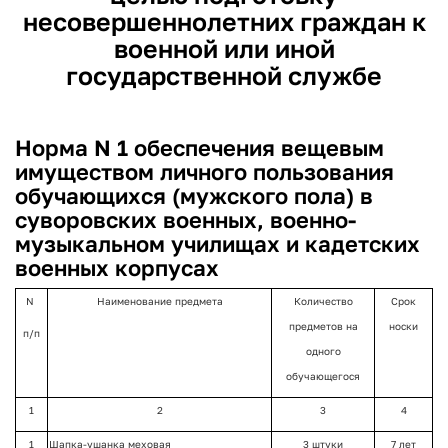
несовершеннолетних граждан к
военной или иной
государственной службе
Норма N 1 обеспечения вещевым
имуществом личного пользования
обучающихся (мужского пола) в
суворовских военных, военно-
музыкальном училищах и кадетских
военных корпусах
N
Наименование предмета
Количество
Срок
предметов на
носки
п/п
одного
обучающегося
1
2
3
4
1
Шапка-ушанка меховая
3 штуки
7 лет