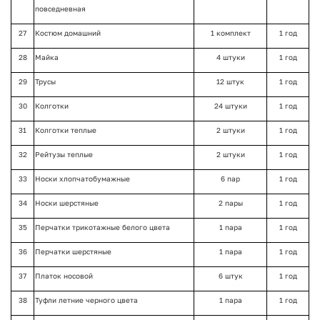
повседневная
27
Костюм домашний
1 комплект
1 год
28
Майка
4 штуки
1 год
29
Трусы
12 штук
1 год
30
Колготки
24 штуки
1 год
31
Колготки теплые
2 штуки
1 год
32
Рейтузы теплые
2 штуки
1 год
33
Носки хлопчатобумажные
6 пар
1 год
34
Носки шерстяные
2 пары
1 год
35
Перчатки трикотажные белого цвета
1 пара
1 год
36
Перчатки шерстяные
1 пара
1 год
37
Платок носовой
6 штук
1 год
38
Туфли летние черного цвета
1 пара
1 год