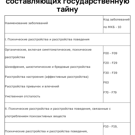
составляющих государственную
тайну
Код заболеваний
Наименование заболеваний
по МКБ - 10
I. Психические расстройства и расстройства поведения
Органические, включая симптоматические, психические
F00 - F09
расстройства
F20 - F29
Шизофрения, шизотипические и бредовые расстройства
F30 - F39
Расстройства настроения (аффективные расстройства)
F63
Расстройства привычек и влечений
F70 - F79
Умственная отсталость
II. Психические расстройства и расстройства поведения, связанные с
употреблением психоактивных веществ
F10 - F19,
Психические расстройства и расстройства поведения,