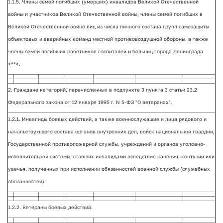
1.1.5. Члены семей погибших (умерших) инвалидов Великой Отечественной
войны и участников Великой Отечественной войны, члены семей погибших в
Великой Отечественной войне лиц из числа личного состава групп самозащиты
объектовых и аварийных команд местной противовоздушной обороны, а также
члены семей погибших работников госпиталей и больниц города Ленинграда
<**>.
2. Граждане категорий, перечисленных в подпункте 3 пункта 3 статьи 23.2
Федерального закона от 12 января 1995 г. N 5-ФЗ "О ветеранах".
1.2.1. Инвалиды боевых действий, а также военнослужащие и лица рядового и
начальствующего состава органов внутренних дел, войск национальной гвардии,
Государственной противопожарной службы, учреждений и органов уголовно-
исполнительной системы, ставших инвалидами вследствие ранения, контузии или
увечья, полученных при исполнении обязанностей военной службы (служебных
обязанностей).
1.2.2. Ветераны боевых действий.