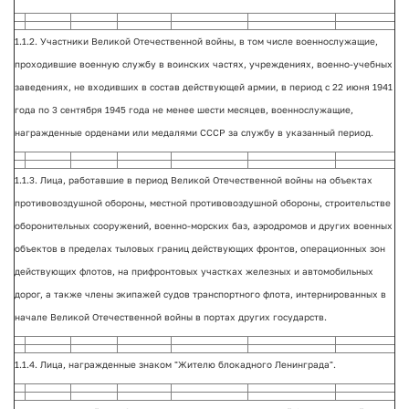
1.1.2. Участники Великой Отечественной войны, в том числе военнослужащие,
проходившие военную службу в воинских частях, учреждениях, военно-учебных
заведениях, не входивших в состав действующей армии, в период с 22 июня 1941
года по 3 сентября 1945 года не менее шести месяцев, военнослужащие,
награжденные орденами или медалями СССР за службу в указанный период.
1.1.3. Лица, работавшие в период Великой Отечественной войны на объектах
противовоздушной обороны, местной противовоздушной обороны, строительстве
оборонительных сооружений, военно-морских баз, аэродромов и других военных
объектов в пределах тыловых границ действующих фронтов, операционных зон
действующих флотов, на прифронтовых участках железных и автомобильных
дорог, а также члены экипажей судов транспортного флота, интернированных в
начале Великой Отечественной войны в портах других государств.
1.1.4. Лица, награжденные знаком "Жителю блокадного Ленинграда".