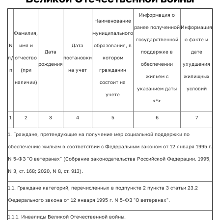
Информация о
Наименование
ранее полученной
Информация
Фамилия,
муниципального
государственной
о факте и
N
имя и
Дата
образования, в
Дата
поддержке в
дате
п/
отчество
постановки
котором
рождения
обеспечении
ухудшения
п
(при
на учет
гражданин
жильем с
жилищных
наличии)
состоит на
указанием даты
условий
учете
<*>
1
2
3
4
5
6
7
1. Граждане, претендующие на получение мер социальной поддержки по
обеспечению жильем в соответствии с Федеральным законом от 12 января 1995 г.
N 5-ФЗ "О ветеранах" (Собрание законодательства Российской Федерации. 1995,
N 3, ст. 168; 2020, N 8, ст. 913).
1.1. Граждане категорий, перечисленных в подпункте 2 пункта 3 статьи 23.2
Федерального закона от 12 января 1995 г. N 5-ФЗ "О ветеранах".
1.1.1. Инвалиды Великой Отечественной войны.