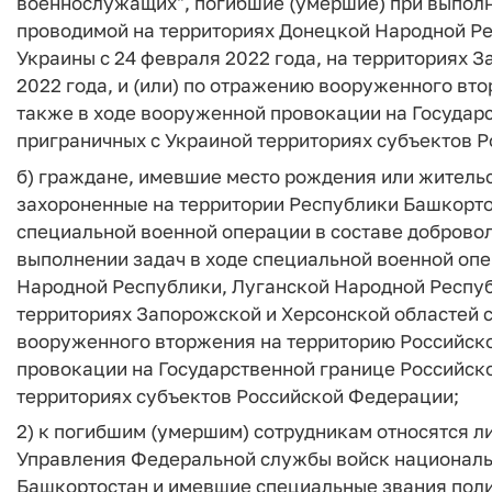
военнослужащих", погибшие (умершие) при выполн
проводимой на территориях Донецкой Народной Ре
Украины с 24 февраля 2022 года, на территориях З
2022 года, и (или) по отражению вооруженного вт
также в ходе вооруженной провокации на Государ
приграничных с Украиной территориях субъектов 
б) граждане, имевшие место рождения или житель
захороненные на территории Республики Башкорто
специальной военной операции в составе добровол
выполнении задач в ходе специальной военной оп
Народной Республики, Луганской Народной Республ
территориях Запорожской и Херсонской областей с 
вооруженного вторжения на территорию Российско
провокации на Государственной границе Российск
территориях субъектов Российской Федерации;
2) к погибшим (умершим) сотрудникам относятся 
Управления Федеральной службы войск националь
Башкортостан и имевшие специальные звания поли