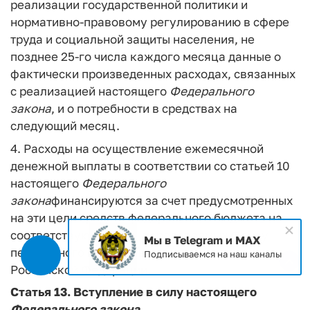
реализации государственной политики и
нормативно-правовому регулированию в сфере
труда и социальной защиты населения, не
позднее 25-го числа каждого месяца данные о
фактически произведенных расходах, связанных
с реализацией настоящего
Федерального
закона
, и о потребности в средствах на
следующий месяц.
4. Расходы на осуществление ежемесячной
денежной выплаты в соответствии со статьей 10
настоящего
Федерального
закона
финансируются за счет предусмотренных
на эти цели средств федерального бюджета на
соответствующий год, передаваемых Фонду
Мы в Telegram и MAX
пенсионного и социального страхования
Подписываемся на наш каналы
Российской Федерации.
Статья 13.
Вступление в силу настоящего
Федерального
закона