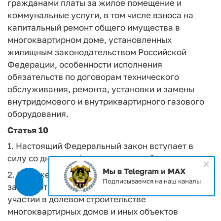
гражданами платы за жилое помещение и
коммунальные услуги, в том числе взноса на
капитальный ремонт общего имущества в
многоквартирном доме, установленных
жилищным законодательством Российской
Федерации, особенности исполнения
обязательств по договорам технического
обслуживания, ремонта, установки и замены
внутридомового и внутриквартирного газового
оборудования.
Статья 10
1. Настоящий Федеральный закон вступает в
силу со дня его официального опубликования.
Мы в Telegram и MAX
2. Положения части 4 статьи 15.5 Федерального
Подписываемся на наш каналы
закона от 30 декабря 2004 года N 214-ФЗ "Об
участии в долевом строительстве
многоквартирных домов и иных объектов