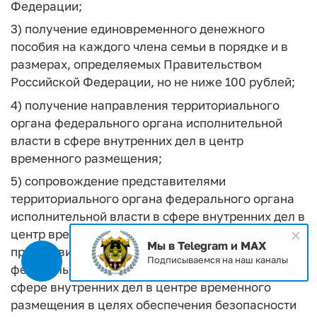
Федерации;
3) получение единовременного денежного
пособия на каждого члена семьи в порядке и в
размерах, определяемых Правительством
Российской Федерации, но не ниже 100 рублей;
4) получение направления территориального
органа федерального органа исполнительной
власти в сфере внутренних дел в центр
временного размещения;
5) сопровождение представителями
территориального органа федерального органа
исполнительной власти в сфере внутренних дел в
центр временного размещения и на охрану
Мы в Telegram и MAX
представителями территориального органа
Подписываемся на наш каналы
федерального органа исполнительной власти в
сфере внутренних дел в центре временного
размещения в целях обеспечения безопасности