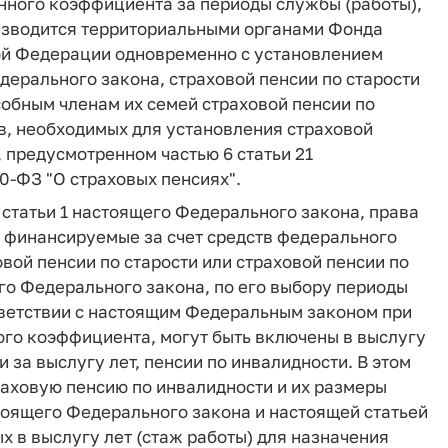
нного коэффициента за периоды службы (работы),
изводится территориальными органами Фонда
ой Федерации одновременно с установлением
едерального закона, страховой пенсии по старости
собным членам их семей страховой пенсии по
в, необходимых для установления страховой
 предусмотренном частью 6 статьи 21
0-ФЗ "О страховых пенсиях".
1 статьи 1 настоящего Федерального закона, права
и, финансируемые за счет средств федерального
вой пенсии по старости или страховой пенсии по
о Федерального закона, по его выбору периоды
ответствии с настоящим Федеральным законом при
го коэффициента, могут быть включены в выслугу
 за выслугу лет, пенсии по инвалидности. В этом
раховую пенсию по инвалидности и их размеры
стоящего Федерального закона и настоящей статьей
х в выслугу лет (стаж работы) для назначения