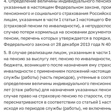
4. Определение величины индивидуального пенсио
указанные в настоящем Федеральном законе, про
пенсионного и социального страхования Российск
лицам, указанным в части 1 статьи 1 настоящего Ф
(страховой пенсии по инвалидности), а нетрудоспо
случаю потери кормильца на основании документо
пенсии, перечень которых утверждается в порядке,
Федерального закона от 28 декабря 2013 года N 40
5. В случае реализации лицом, указанным в части 
на пенсию за выслугу лет, пенсию по инвалидност
бюджета, возникшего после назначения ему страхо
инвалидности с применением положений настоящег
службы (работы) (часть периодов), учтенные в со
определении величины индивидуального пенсионно
лет (стаж работы) для назначения указанных пенсии
случае право на страховую пенсию по старости, ст
пересматриваются в соответствии со статьей 1 на
исходя из периодов службы (работы), не включенны