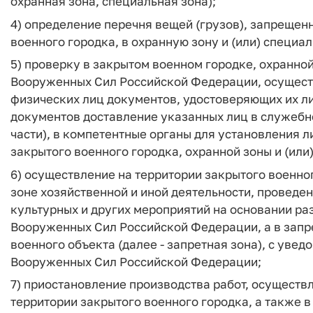
охранная зона, специальная зона);
4) определение перечня вещей (грузов), запрещенн
военного городка, в охранную зону и (или) специа
5) проверку в закрытом военном городке, охранно
Вооруженных Сил Российской Федерации, осущест
физических лиц документов, удостоверяющих их лич
документов доставление указанных лиц в служебн
части), в компетентные органы для установления л
закрытого военного городка, охранной зоны и (или
6) осуществление на территории закрытого военног
зоне хозяйственной и иной деятельности, проведе
культурных и других мероприятий на основании р
Вооруженных Сил Российской Федерации, а в запр
военного объекта (далее - запретная зона), с ув
Вооруженных Сил Российской Федерации;
7) приостановление производства работ, осуществ
территории закрытого военного городка, а также в