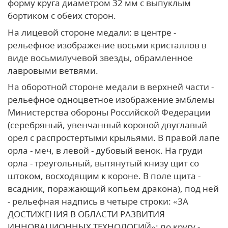
форму круга диаметром 32 мм с выпуклым
бортиком с обеих сторон.
На лицевой стороне медали: в центре -
рельефное изображение восьми кристаллов в
виде восьмилучевой звезды, обрамленное
лавровыми ветвями.
На оборотной стороне медали в верхней части -
рельефное одноцветное изображение эмблемы
Министерства обороны Российской Федерации
(серебряный, увенчанный короной двуглавый
орел с распростертыми крыльями. В правой лапе
орла - меч, в левой - дубовый венок. На груди
орла - треугольный, вытянутый книзу щит со
штоком, восходящим к короне. В поле щита -
всадник, поражающий копьем дракона), под ней
- рельефная надпись в четыре строки: «ЗА
ДОСТИЖЕНИЯ В ОБЛАСТИ РАЗВИТИЯ
ИННОВАЦИОННЫХ ТЕХНОЛОГИЙ»; по кругу -