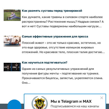
Как размять суставы перед тренировкой
Как думаете, какие травмы в силовом спорте наиболее
распространены? Растяжение мышц? Надрыв связок? А
вот и нет! Суставы подвержены наибольшим нагрузк...
Самые эффективные упражнения для пресса
Плоский живот – это не только красиво, эстетично, но
это еще здоровье, отсутствие излишков жировых
отложений. Но красивое тело, плоская талия достигаю...
Как научиться подтягиваться?
Одним из самых результативных упражнений для
получения фигуры мечты – подтягивания на турнике.
Прокачиваются бицепсы, запястья, укрепляется спина.
Оно...
Мы в Telegram и MAX
Подписываемся на наш каналы