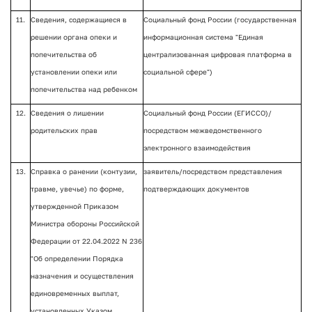
11.
Сведения, содержащиеся в
Социальный фонд России (государственная
решении органа опеки и
информационная система "Единая
попечительства об
централизованная цифровая платформа в
установлении опеки или
социальной сфере")
попечительства над ребенком
12.
Сведения о лишении
Социальный фонд России (ЕГИССО)/
родительских прав
посредством межведомственного
электронного взаимодействия
13.
Справка о ранении (контузии,
заявитель/посредством представления
травме, увечье) по форме,
подтверждающих документов
утвержденной Приказом
Министра обороны Российской
Федерации от 22.04.2022 N 236
"Об определении Порядка
назначения и осуществления
единовременных выплат,
установленных Указом