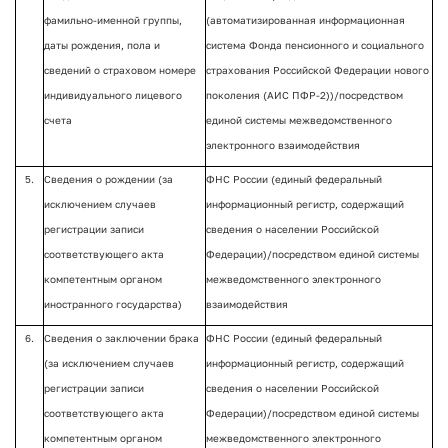
фамильно-именной группы,
(автоматизированная информационная
даты рождения, пола и
система Фонда пенсионного и социального
сведений о страховом номере
страхования Российской Федерации нового
индивидуального лицевого
поколения (АИС ПФР-2))/посредством
счета
единой системы межведомственного
электронного взаимодействия
5.
Сведения о рождении (за
ФНС России (единый федеральный
исключением случаев
информационный регистр, содержащий
регистрации записи
сведения о населении Российской
соответствующего акта
Федерации)/посредством единой системы
компетентным органом
межведомственного электронного
иностранного государства)
взаимодействия
6.
Сведения о заключении брака
ФНС России (единый федеральный
(за исключением случаев
информационный регистр, содержащий
регистрации записи
сведения о населении Российской
соответствующего акта
Федерации)/посредством единой системы
компетентным органом
межведомственного электронного