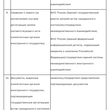
взаимодействия
9.
Сведения о смерти (за
ФНС России (Единый государственный
исключением случаев
реестр записей актов гражданского
регистрации записи
состояния)/посредством
соответствующего акта
межведомственного взаимодействия;
компетентным органом
ФНС России (единый федеральный
иностранного государства)
информационный регистр, содержащий
сведения о населении Российской
Федерации)/посредством единой системы
межведомственного электронного
взаимодействия
10.
Документы, выданные
заявитель/посредством представления
компетентным органом
подтверждающих документов
иностранного государства,
подтверждающие
государственную регистрацию
актов гражданского состояния