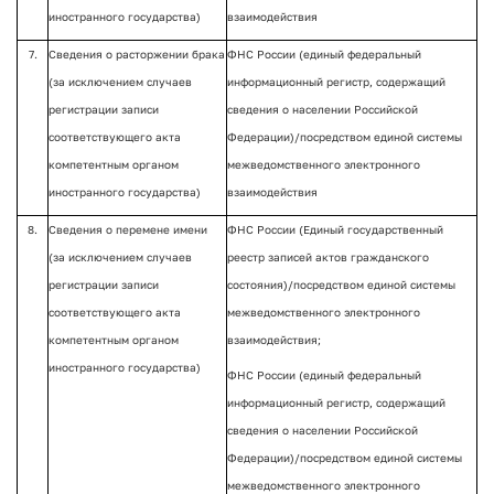
иностранного государства)
взаимодействия
7.
Сведения о расторжении брака
ФНС России (единый федеральный
(за исключением случаев
информационный регистр, содержащий
регистрации записи
сведения о населении Российской
соответствующего акта
Федерации)/посредством единой системы
компетентным органом
межведомственного электронного
иностранного государства)
взаимодействия
8.
Сведения о перемене имени
ФНС России (Единый государственный
(за исключением случаев
реестр записей актов гражданского
регистрации записи
состояния)/посредством единой системы
соответствующего акта
межведомственного электронного
компетентным органом
взаимодействия;
иностранного государства)
ФНС России (единый федеральный
информационный регистр, содержащий
сведения о населении Российской
Федерации)/посредством единой системы
межведомственного электронного