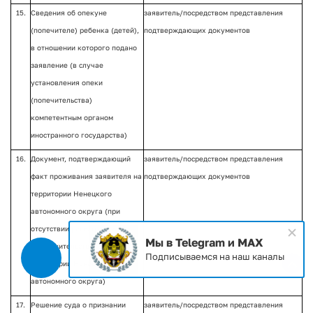
15.
Сведения об опекуне
заявитель/посредством представления
(попечителе) ребенка (детей),
подтверждающих документов
в отношении которого подано
заявление (в случае
установления опеки
(попечительства)
компетентным органом
иностранного государства)
16.
Документ, подтверждающий
заявитель/посредством представления
факт проживания заявителя на
подтверждающих документов
территории Ненецкого
автономного округа (при
отсутствии регистрации по
Мы в Telegram и MAX
месту жительства на
Подписываемся на наш каналы
территории Ненецкого
автономного округа)
17.
Решение суда о признании
заявитель/посредством представления