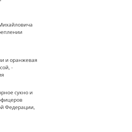
 Михайловича
креплении
ии и оранжевая
ой, -
ия
рное сукно и
офицеров
ой Федерации,