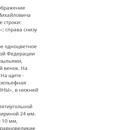
зображение
 Михайловича
е строки:
 справа снизу
ое одноцветное
кой Федерации
крыльями,
й венок. На
На щите -
 рельефная
ОНЫ», в нижней
пятиугольной
шириной 24 мм.
 10 мм,
 равновеликие