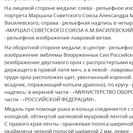
На лицевой стороне медали: слева - рельефное и
портрета Маршала Советского Союза Александра
Василевского; справа - рельефная надпись в четыр
«МАРШАЛ СОВЕТСКОГО СОЮЗА А.М.ВАСИЛЕВСКИЙ»;
- рельефное изображение лавровой ветви.
На оборотной стороне медали: в центре - рельефн
изображение эмблемы Вооруженных Сил Российс
(изображение двуглавого орла с распростертыми 
держащего в правой лапе меч, а в левой - лавровы
груди орла расположен щит, увенчанный короной. 
всадник, поражающий копьем дракона), по кругу -
надпись: в верхней части - «МИНИСТЕРСТВО ОБОР
части - «РОССИЙСКОЙ ФЕДЕРАЦИИ».
Медаль при помощи ушка и кольца соединяется с 
колодкой, обтянутой шелковой муаровой лентой 
С правого края ленты - оранжевая полоса шириной
окаймлена черной полосой шириной 2 мм, левее -