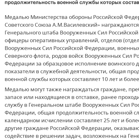
продолжительность военной службы которых составл
Медалью Министерства обороны Российской Фед
Советского Союза А.М.Василевский» награждаютс
Генерального штаба Вооруженных Сил Российской
офицеры оперативных управлений, отделов (отде
Вооруженных Сил Российской Федерации, военных
Северного флота, родов войск Вооруженных Сил Р
Федерации за образцовое исполнение воинского д
показатели в служебной деятельности, общая пр
военной службы которых составляет 10 лет и более
Медалью могут также награждаться граждане, пр
запасе или находящиеся в отставке, ранее прохо
службу в Генеральном штабе Вооруженных Сил Ро
Федерации, общая продолжительность военной сл
календарном исчислении составляет 25 лет и более
другие граждане Российской Федерации, оказыв
содействие в решении задач, возложенных на Ге