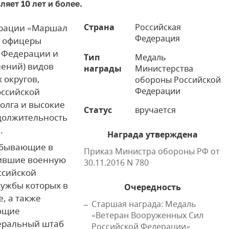
яет 10 лет и более.
Страна
Российская
ерации «Маршал
Федерация
я офицеры
 Федерации и
Тип
Медаль
лений) видов
награды
Министерства
 округов,
обороны Российской
Федерации
оссийской
олга и высокие
Статус
вручается
одолжительность
.
Награда утверждена
ебывающие в
Приказ Министра обороны РФ от
дившие военную
30.11.2016 N 780
ссийской
ужбы которых в
Очередность
, а также
Старшая награда: Медаль
ающие
«Ветеран Вооруженных Сил
неральный штаб
Российской Федерации»