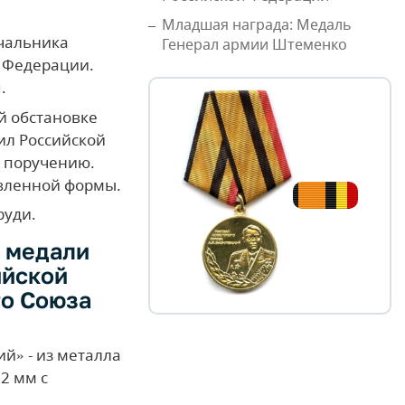
Младшая награда: Медаль
чальника
Генерал армии Штеменко
 Федерации.
.
й обстановке
ил Российской
 поручению.
овленной формы.
руди.
а медали
ийской
о Союза
й» - из металла
2 мм с